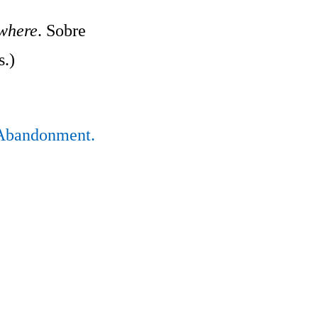
ewhere
. Sobre
s.)
 Abandonment.