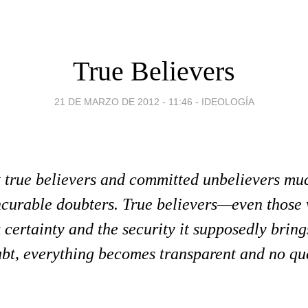
True Believers
21 DE MARZO DE 2012 - 11:46
-
IDEOLOGÍA
 true believers and committed unbelievers mu
ncurable doubters. True believers—even those 
certainty and the security it supposedly bring
bt, everything becomes transparent and no qu