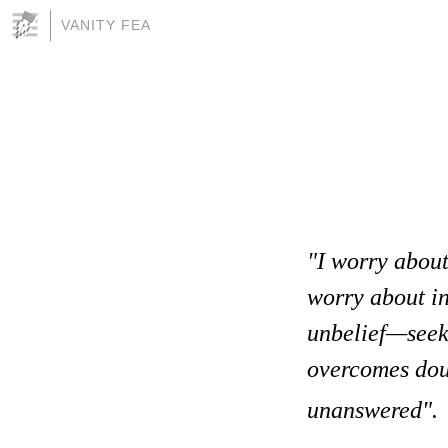
VANITY FEA
"I worry about
worry about i
unbelief—seek 
overcomes dou
unanswered".