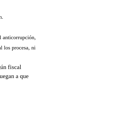
n.
l anticorrupción,
l los procesa, ni
ún fiscal
juegan a que