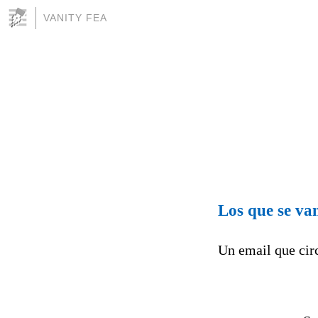
VANITY FEA
Los que se van
Un email que circ
V