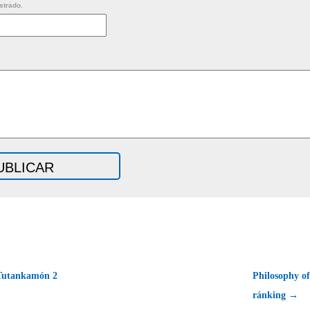
strado.
utankamón 2
Philosophy o
ránking →