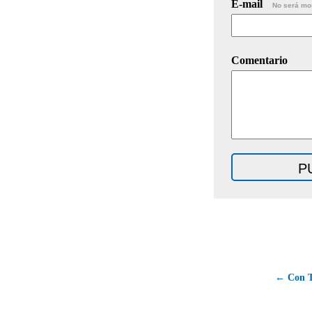
E-mail
No será mo
Comentario
← Con T