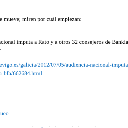
se mueve; miren por cuál empiezan:
cional imputa a Rato y a otros 32 consejeros de Banki
*
evigo.es/galicia/2012/07/05/audiencia-nacional-imputa
a-bfa/662684.html
queo