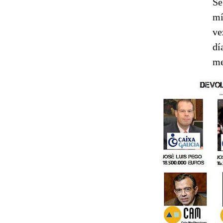
Se
mí
ve
dí
me