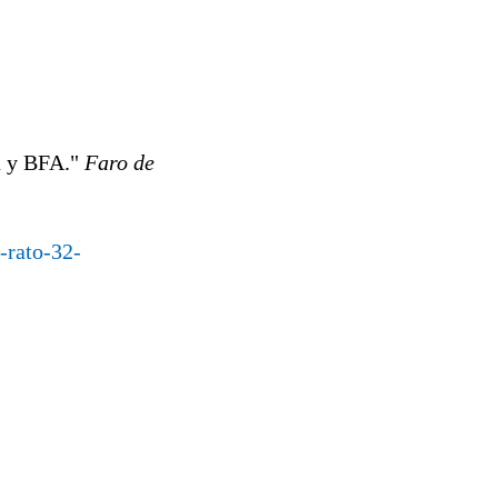
a y BFA."
Faro de
-rato-32-