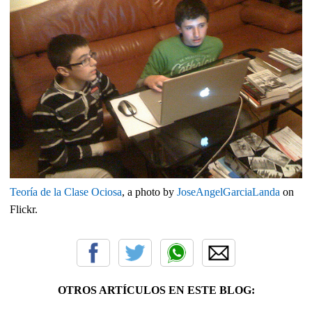
Teoría de la Clase Ociosa
, a photo by
JoseAngelGarciaLanda
on
Flickr.
OTROS ARTÍCULOS EN ESTE BLOG: