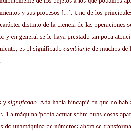
ndientemente de los objetos a los que podamos apl
mientos y sus procesos [...]. Uno de los principal
 carácter distinto de la ciencia de las operaciones 
co y en general se le haya prestado tan poca atenc
miento, es el significado
cambiante
de muchos de l
.
s
y
significado.
Ada hacía hincapié en que no habl
. La máquina 'podía actuar sobre otras cosas apa
ía sido unamáquina de números: ahora se transform