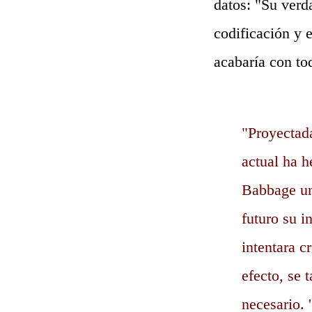
datos: "Su verd
codificación y 
acabaría con t
"Proyectad
actual ha h
Babbage una
futuro su i
intentara 
efecto, se 
necesario. 