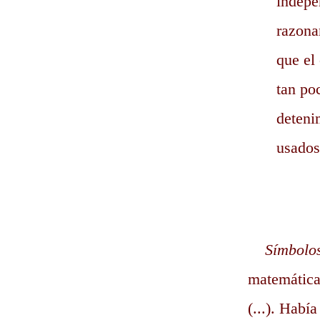
indepe
razona
que el
tan po
deteni
usados
Símbolo
matemáticas
(...). Hab