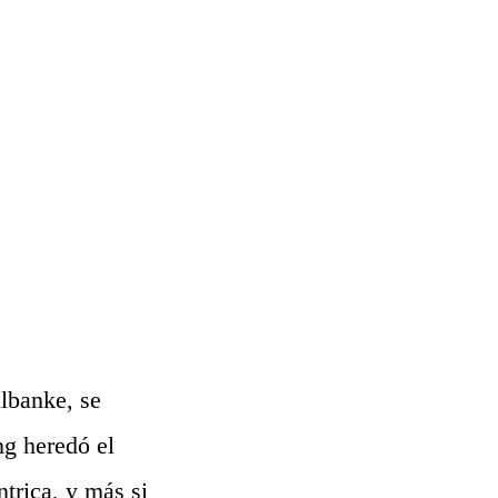
lbanke, se
ng heredó el
ntrica, y más si