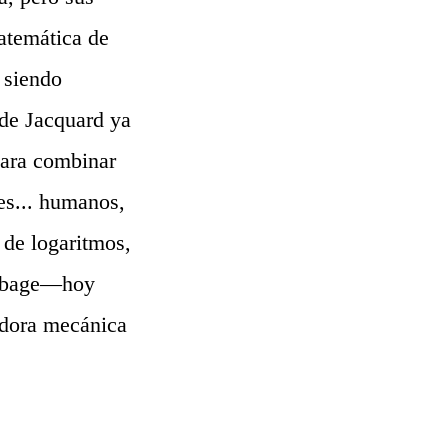
matemática de
 siendo
 de Jacquard ya
para combinar
es... humanos,
 de logaritmos,
abbage—hoy
adora mecánica