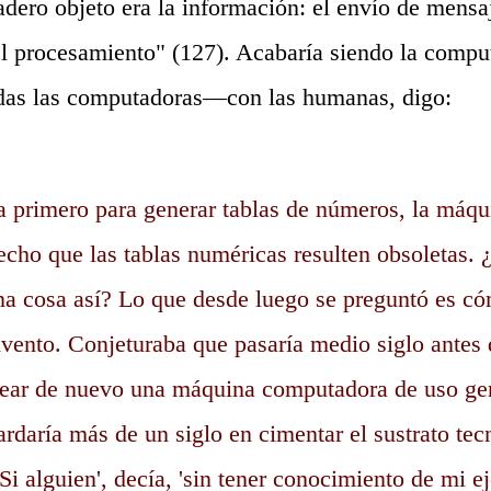
adero objeto era la información: el envío de mensaj
el procesamiento" (127). Acabaría siendo la compu
odas las computadoras—con las humanas, digo:
a primero para generar tablas de números, la máqu
echo que las tablas numéricas resulten obsoletas. 
 cosa así? Lo que desde luego se preguntó es cóm
nvento. Conjeturaba que pasaría medio siglo antes
crear de nuevo una máquina computadora de uso ge
tardaría más de un siglo en cimentar el sustrato te
'Si alguien', decía, 'sin tener conocimiento de mi e