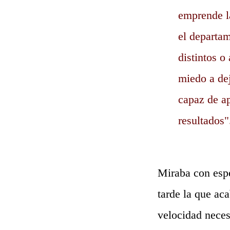
emprende l
el departam
distintos 
miedo a de
capaz de ap
resultados"
Miraba con espe
tarde la que ac
velocidad neces