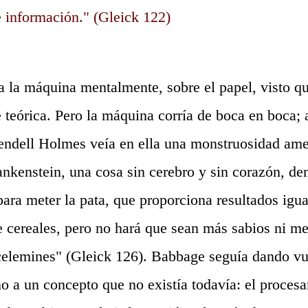
 información." (Gleick 122)
la máquina mentalmente, sobre el papel, visto qu
teórica. Pero la máquina corría de boca en boca; a
endell Holmes veía en ella una monstruosidad am
nkenstein, una cosa sin cerebro y sin corazón, d
ara meter la pata, que proporciona resultados igu
 cereales, pero no hará que sean más sabios ni m
elemines" (Gleick 126). Babbage seguía dando vue
no a un concepto que no existía todavía: el proces