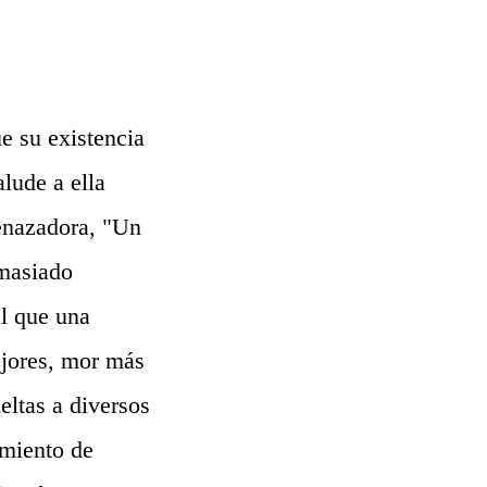
e su existencia
lude a ella
enazadora, "Un
emasiado
al que una
ejores, mor más
ltas a diversos
amiento de