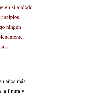
e en sí a tdodo
rincipios
ngo ningún
 plenamente
 sus
ien años más
 la finura y