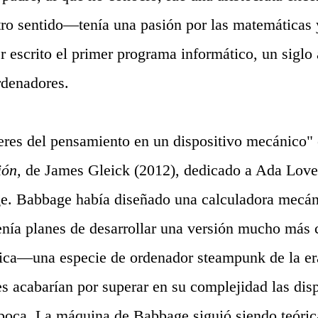
tro sentido—tenía una pasión por las matemáticas y
er escrito el primer programa informático, un siglo
ordenadores.
eres del pensamiento en un dispositivo mecánico" e
ión,
de James Gleick (2012), dedicado a Ada Love
e. Babbage había diseñado una calculadora mecán
tenía planes de desarrollar una versión mucho más 
ica—una especie de ordenador steampunk de la era
s acabarían por superar en su complejidad las dis
época. La máquina de Babbage siguió siendo teóric