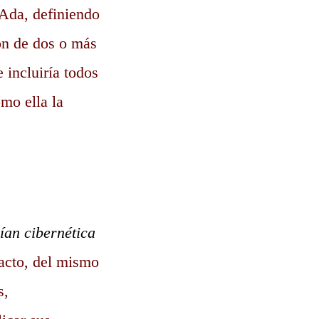
Ada, definiendo
ón de dos o más
e incluiría todos
omo ella la
ían cibernética
racto, del mismo
s,