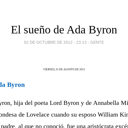
El sueño de Ada Byron
02 DE OCTUBRE DE 2012 - 23:13
-
GENTE
VIERNES, 31 DE AGOSTO DE 2012
Ada Byron
ron, hija del poeta Lord Byron y de Annabella Mi
condesa de Lovelace cuando su esposo William Ki
padre, al que no conoció, fue una aristócrata excé