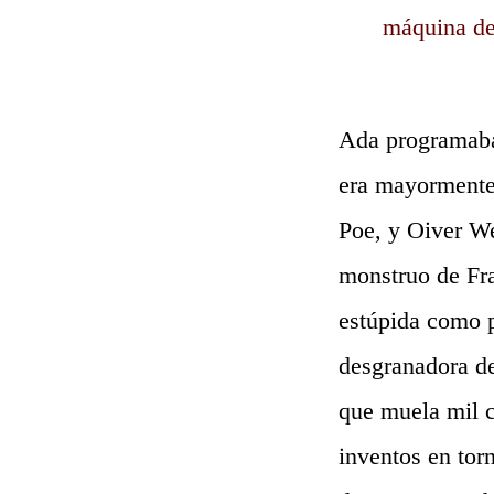
máquina de
Ada programaba 
era mayormente 
Poe, y Oiver W
monstruo de Fra
estúpida como p
desgranadora de
que muela mil c
inventos en tor