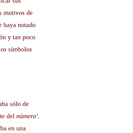
icar sus
es motivos de
se haya notado
ión y tan poco
os símbolos
aba sólo de
rte del
número'.
aba en una