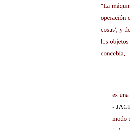
"La máquin
operación c
cosas', y d
los objetos
concebía,
es una
- JAG
modo q