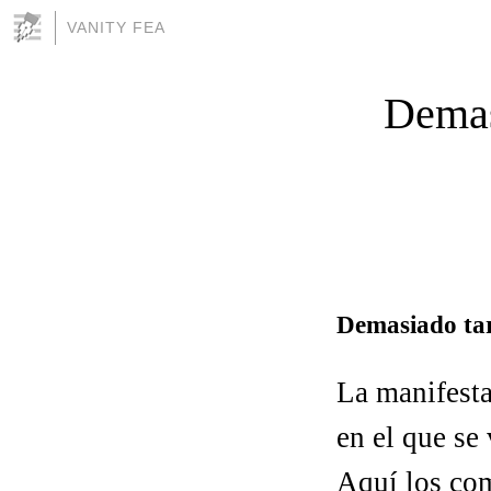
VANITY FEA
Demas
Demasiado tar
La manifesta
en el que se
Aquí los co