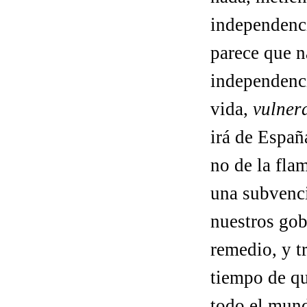
independenci
parece que n
independenci
vida,
vulner
irá de Espa
no de la fla
una subvenci
nuestros go
remedio, y t
tiempo de qu
todo el mun