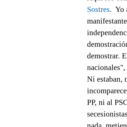
Sostres
.
Yo 
manifestante
independenci
demostración
demostrar.
E
nacionales",
Ni estaban, n
incomparece
PP, ni al PSO
secesionista
nada, metien