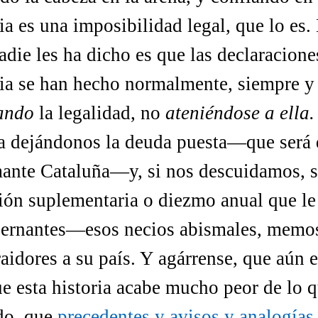
a es una imposibilidad legal, que lo es.
adie les ha dicho es que las declaracione
a se han hecho normalmente, siempre y 
ando
la legalidad, no
ateniéndose a ella.
ña dejándonos la deuda puesta—que será 
mante Cataluña—y, si nos descuidamos, s
ón suplementaria o diezmo anual que le
bernantes—esos necios abismales, memos
raidores a su país. Y agárrense, que aún 
e esta historia acabe mucho peor de lo 
do, que
precedentes y avisos y analogías