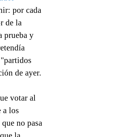
nir: por cada
r de la
a prueba y
retendía
 "partidos
ción de ayer.
ue votar al
 a los
 que no pasa
 que la