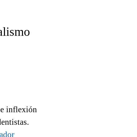
alismo
e inflexión
dentistas.
ador