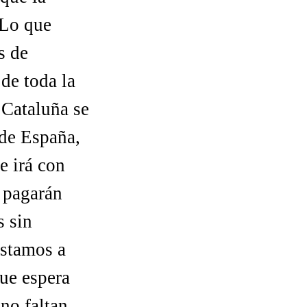
 Lo que
s de
de toda la
Cataluña se
de España,
e irá con
 pagarán
 sin
estamos a
que espera
no faltan.