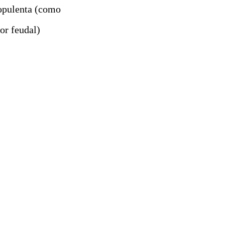
 opulenta (como
ñor feudal)