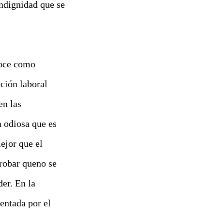
 indignidad que se
noce como
ción laboral
en las
n
odiosa
que es
ejor que el
probar que
no
se
der. En la
entada por el