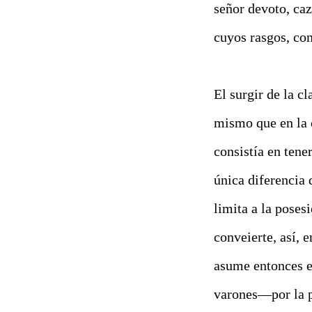
señor devoto, ca
cuyos rasgos, co
El surgir de la c
mismo que en la 
consistía en tene
única diferencia 
limita a la poses
conveierte, así,
asume entonces e
varones—por la p