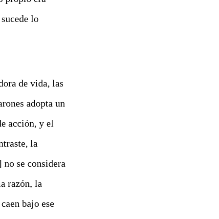
 sucede lo
ora de vida, las
varones adopta un
de acción, y el
ntraste, la
] no se considera
ma razón,
la
 caen bajo ese