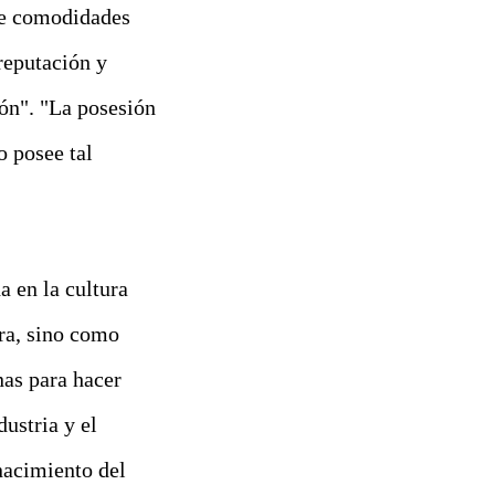
 de comodidades
reputación y
ión". "La posesión
o posee tal
 en la cultura
ra, sino como
nas para hacer
dustria y el
nacimiento del