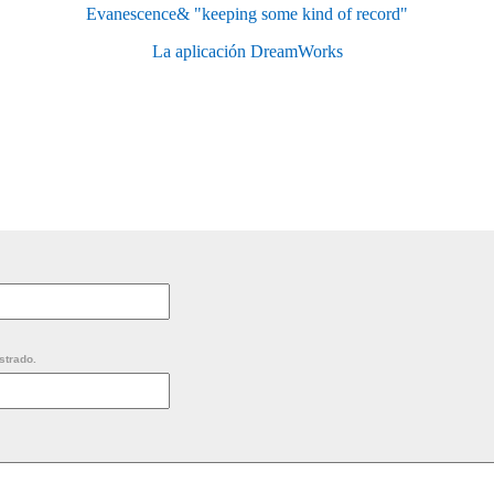
Evanescence& "keeping some kind of record"
La aplicación DreamWorks
strado.