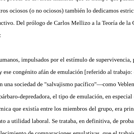
ros ociosos (o no ociosos) también lo dedicamos estric
uctivo. Del prólogo de Carlos Mellizo a la
Teoría de la
:
humanos, impulsados por el estímulo de supervivencia,
 y ese congénito afán de emulación [referido al trabajo: 
 En una sociedad de "salvajismo pacífico"—como Veble
 bárbaro-depredadora, el tipo de emulación, en especial 
ica que existía entre los miembros del grupo, era pri
nto a
utilidad
laboral. Se trataba, en definitiva, de proba
blecimiento de comparaciones emulativas, que el trabaj