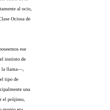
tamente al ocio,
 Clase Ociosa
de
 poseemos ese
el instinto de
n la llama—,
el tipo de
ncipalmente una
r el prójimo,
o propio era