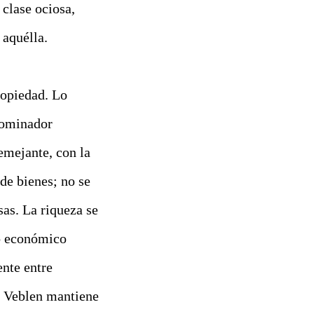
clase ociosa,
 aquélla.
propiedad. Lo
dominador
emejante, con la
de bienes; no se
sas. La riqueza se
so económico
nte entre
. Veblen mantiene