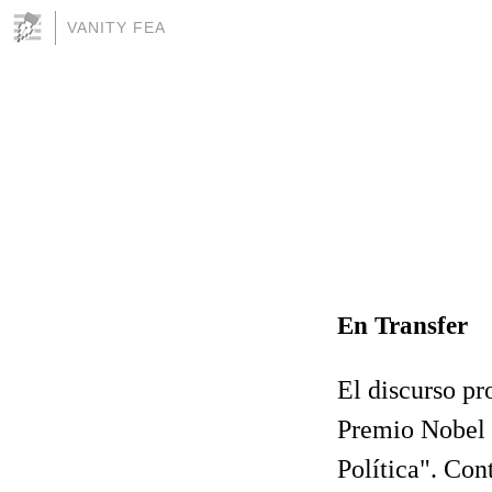
VANITY FEA
En Transfer
El discurso pr
Premio Nobel d
Política". Con