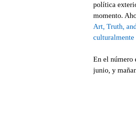
política exter
momento. Aho
Art, Truth, an
culturalmente 
En el número 
junio, y mañan