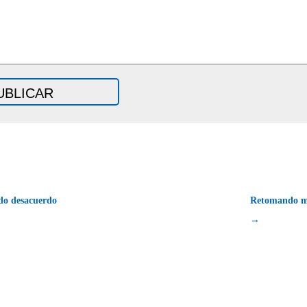
o desacuerdo
Retomando mi
→