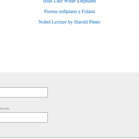
Hills Like White Elephants
Poema oulipiano a Fulana
Nobel Lecture by Harold Pinter
strado.