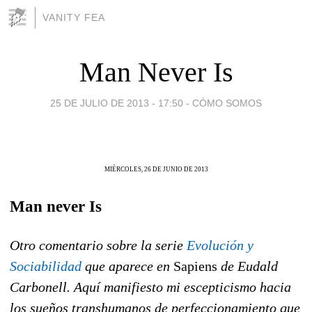
VANITY FEA
Man Never Is
25 DE JULIO DE 2013 - 17:50
-
CÓMO SOMOS
MIÉRCOLES, 26 DE JUNIO DE 2013
Man never Is
Otro comentario sobre la serie
Evolución y
Sociabilidad
que aparece en
Sapiens
de Eudald
Carbonell. Aquí manifiesto mi escepticismo hacia
los sueños transhumanos de perfeccionamiento que