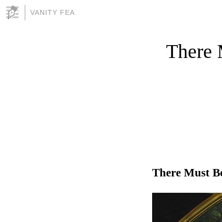
VANITY FEA
There 
There Must Be