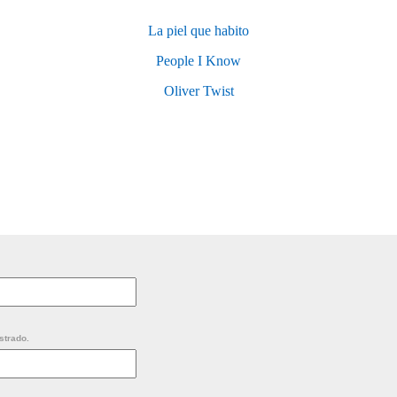
La piel que habito
People I Know
Oliver Twist
strado.