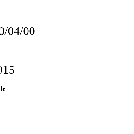
10/04/00
015
le