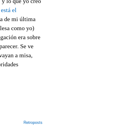
 y lo que yo creo
está el
ia de mi última
nglesa como yo)
igación era sobre
parecer. Se ve
 vayan a misa,
oridades
Retroposts