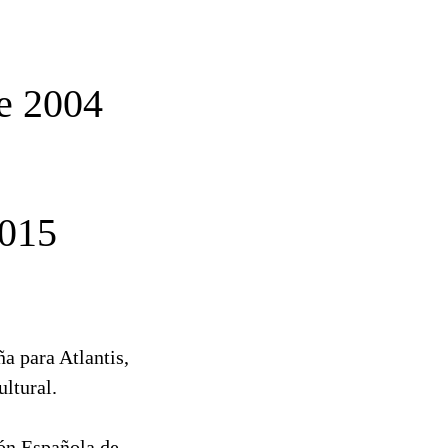
e 2004
015
ña para Atlantis,
ltural.
ón Española de