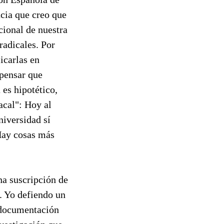
cia que creo que
ucional de nuestra
radicales. Por
icarlas en
 pensar que
 es hipotético,
acal": Hoy al
niversidad sí
 Hay cosas más
na suscripción de
. Yo defiendo un
e documentación