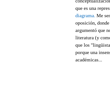
conceptualización
que es una repre
diagrama.
Me sens
oposición, donde 
argumentó que no
literatura (y com
que los "lingüist
porque una insens
académicas...