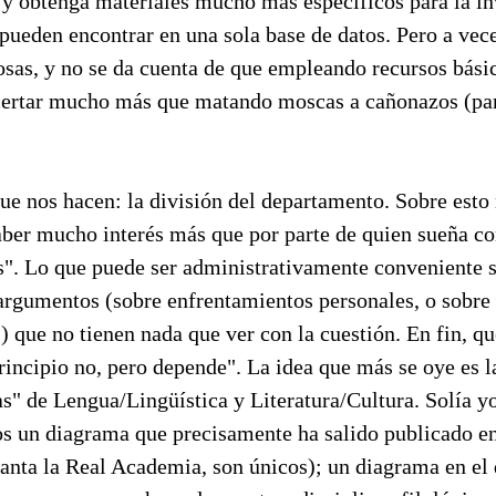
e y obtenga materiales mucho más específicos para la i
 pueden encontrar en una sola base de datos. Pero a vece
osas, y no se da cuenta de que empleando recursos básic
certar mucho más que matando moscas a cañonazos (par
ue nos hacen: la división del departamento. Sobre esto 
aber mucho interés más que por parte de quien sueña co
os". Lo que puede ser administrativamente conveniente 
 argumentos (sobre enfrentamientos personales, o sobre
) que no tienen nada que ver con la cuestión. En fin, q
principio no, pero depende". La idea que más se oye es l
as" de Lengua/Lingüística y Literatura/Cultura. Solía yo
os un diagrama que precisamente ha salido publicado en
anta la Real Academia, son únicos); un diagrama en el 