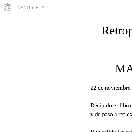
VANITY FEA
Retro
MA
22 de noviembre
Recibido el libro
y de paso a refle
Han salido las a