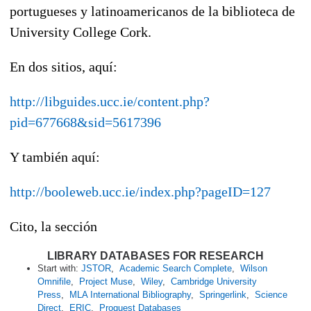
portugueses y latinoamericanos de la biblioteca de
University College Cork.
En dos sitios, aquí:
http://libguides.ucc.ie/content.php?
pid=677668&sid=5617396
Y también aquí:
http://booleweb.ucc.ie/index.php?pageID=127
Cito, la sección
LIBRARY DATABASES FOR RESEARCH
Start with:
JSTOR
,
Academic Search Complete
,
Wilson
Omnifile
,
Project Muse
,
Wiley
,
Cambridge University
Press
,
MLA International Bibliography
,
Springerlink
,
Science
Direct
,
ERIC
,
Proquest Databases