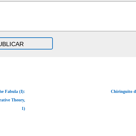
he Fabula (I):
Chiringuito d
rrative Theory,
1)