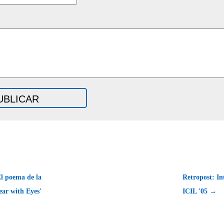
l poema de la
Retropost: I
ear with Eyes'
ICIL '05 →