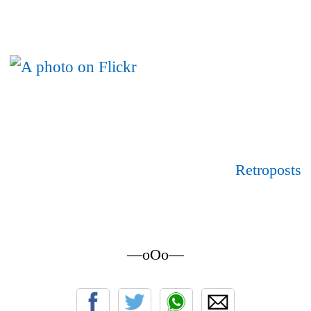
Retroposts
—oOo—