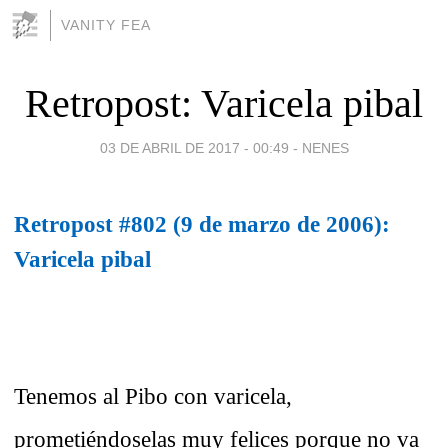
VANITY FEA
Retropost: Varicela pibal
03 DE ABRIL DE 2017 - 00:49
-
NENES
Retropost #802 (9 de marzo de 2006):
Varicela pibal
Tenemos al Pibo con varicela,
prometiéndoselas muy felices porque no va