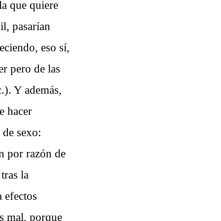
la que quiere
il, pasarían
eciendo, eso sí,
er pero de las
c.). Y además,
ue hacer
 de sexo:
n por razón de
tras la
 efectos
os mal, porque