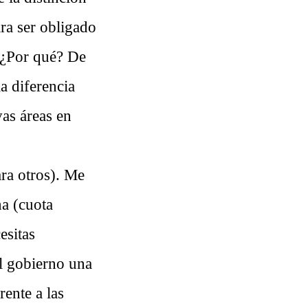
ara ser obligado
a. ¿Por qué? De
a diferencia
as áreas en
ara otros). Me
na (cuota
esitas
l gobierno una
ente a las