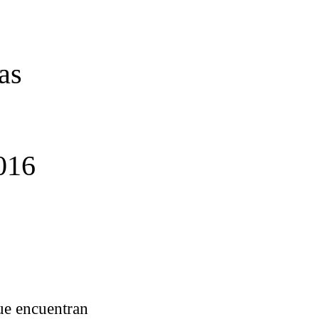
as
016
que encuentran