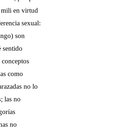
 mili en virtud
ferencia sexual:
ongo) son
é sentido
s conceptos
sas como
arazadas no lo
; las no
gorías
nas no