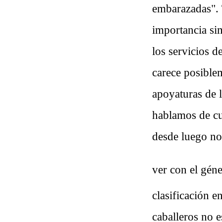
embarazadas". 
importancia sim
los servicios d
carece posiblem
apoyaturas de l
hablamos de cue
desde luego no
ver con el géne
clasificación e
caballeros no 