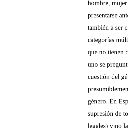
hombre, mujer (
presentarse ant
también a ser c
categorías múlt
que no tienen d
uno se pregunta
cuestión del gé
presumiblement
género. En Esp
supresión de t
legales) vino l