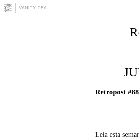
VANITY FEA
R
JU
Retropost #887
Leía esta sema