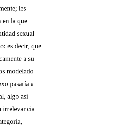
mente; les
a en la que
ntidad sexual
o: es decir, que
icamente a su
enos modelado
exo pasaría a
l, algo así
 irrelevancia
ategoría,