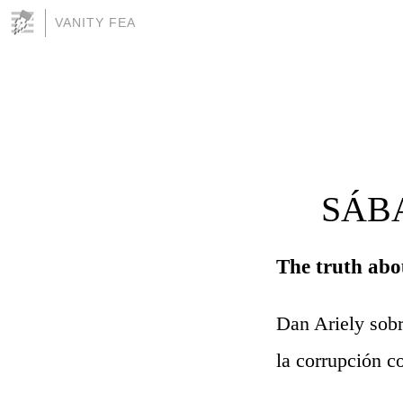
VANITY FEA
SÁBA
The truth abo
Dan Ariely sobre
la corrupción co