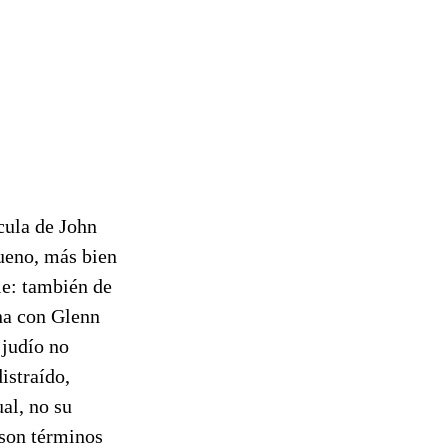
cula de John
bueno, más bien
ble: también de
a con Glenn
 judío no
istraído,
al, no su
 son términos