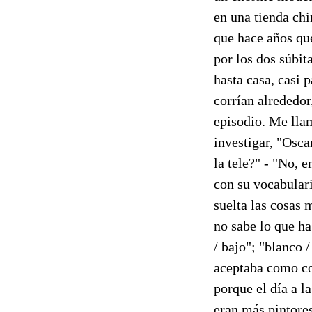
en una tienda chi
que hace años qu
por los dos súbi
hasta casa, casi 
corrían alrededor
episodio. Me lla
investigar, "Osca
la tele?" - "No, e
con su vocabulari
suelta las cosas 
no sabe lo que ha
/ bajo"; "blanco /
aceptaba como co
porque el día a l
eran más pintore