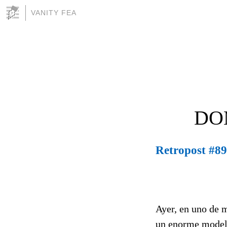
VANITY FEA
DO
Retropost #893
Ayer, en uno de 
un enorme modelo 