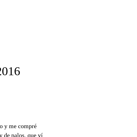
016
nto y me compré
 de palos, que ví