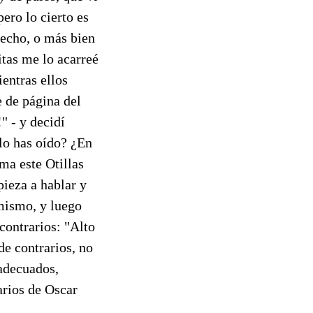
ero lo cierto es
recho, o más bien
tas me lo acarreé
ientras ellos
e de página del
 - y decidí
 lo has oído? ¿En
sma este Otillas
pieza a hablar y
 mismo, y luego
contrarios: "Alto
 de contrarios, no
adecuados,
rarios de Oscar