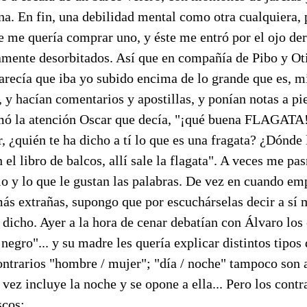
na. En fin, una debilidad mental como otra cualquiera, p
e me quería comprar uno, y éste me entró por el ojo de
tamente desorbitados. Así que en compañía de Pibo y Oti
parecía que iba yo subido encima de lo grande que es, m
, y hacían comentarios y apostillas, y ponían notas a pi
mó la atención Oscar que decía, "¡qué buena FLAGATA!"
r, ¿quién te ha dicho a tí lo que es una fragata? ¿Dónde
n el libro de balcos, allí sale la flagata". A veces me pa
o y lo que le gustan las palabras. De vez en cuando em
más extrañas, supongo que por escuchárselas decir a sí
 dicho. Ayer a la hora de cenar debatían con Álvaro los 
 negro"... y su madre les quería explicar distintos tipos
ntrarios "hombre / mujer"; "día / noche" tampoco son 
a vez incluye la noche y se opone a ella... Pero los cont
scos: