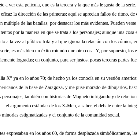
 a ver esta película, que es la tercera y la que más le gusta de la serie
icaz la dirección de las primeras; aquí se aprecian fallos de ritmo, de
ón múltiple de las batallas, por destacar los más evidentes. Pueden vers
tentos por la manera en que se trata a los personajes; aunque una cosa 
o a la vez al público friki y al que ignora la relación con los cómics; e
 serie, es más bien un éxito rotundo que otra cosa. Y, por supuesto, los 
emente logradas; en conjunto, para ser justos, pocas terceras partes fu
ulla X" ya en lo años 70; de hecho ya los conocía en su versión america
ericanos de la base de Zaragoza, y me puse morado de dibujarlos, has
 personajes, también con historias de Magneto intrigando y de rebelion
… el argumento estándar de los X-Men, a saber, el debate entre la integ
s minorías estigmatizadas y el conjunto de la comunidad social.
tes expresaban en los años 60, de forma desplazada simbólicamente, las