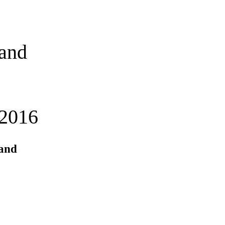
tand
2016
tand