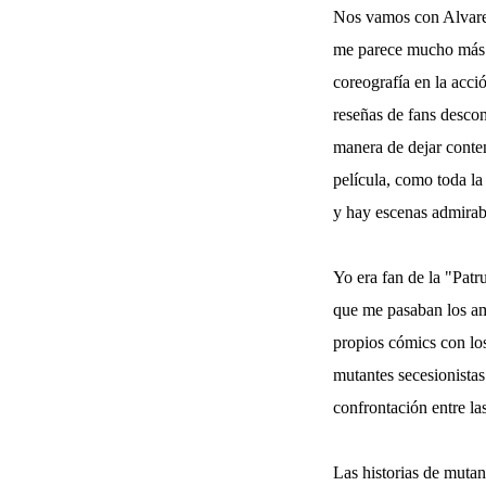
Nos vamos con Alvarete
me parece mucho más ef
coreografía en la acci
reseñas de fans descon
manera de dejar content
película, como toda la
y hay escenas admirabl
Yo era fan de la "Patr
que me pasaban los am
propios cómics con los
mutantes secesionistas
confrontación entre la
Las historias de mutan