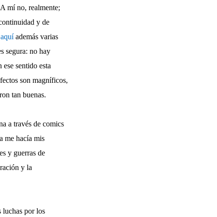
. A mí no, realmente;
 continuidad y de
e
aquí
además varias
es segura: no hay
n ese sentido esta
efectos son magníficos,
eron tan buenas.
na a través de comics
ta me hacía mis
es y guerras de
ración y la
 luchas por los