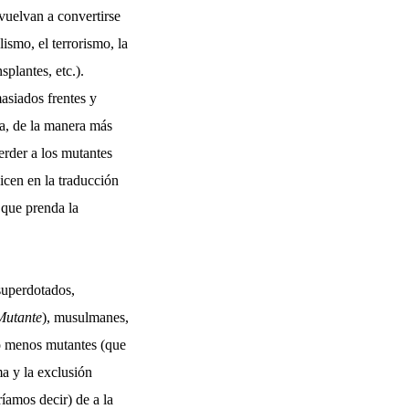
 vuelvan a convertirse
ismo, el terrorismo, la
splantes, etc.).
asiados frentes y
la, de la manera más
perder a los mutantes
icen en la traducción
a que prenda la
superdotados,
Mutante
), musulmanes,
do menos mutantes (que
ma y la exclusión
íamos decir) de a la