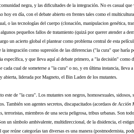
 comunidad negra, y las dificultades de la integración. No es casual que
 hoy en día, con el debate abierto en frentes tales como el multicultural
ual, o las tecnologías del cuerpo (clonación, manipulacion genética, tran
algunos pequeños fallos de tratamiento (quizá por querer atender a dem
argo un acierto global el plantear como problema central de esta pelícu
re la integración como supresión de las diferencias ("la cura" que haría 
ia específica, y que lleva aquí al debate primero, a "la decisión" como d
de cada cual de someterse a "la cura" o no, y en última instancia, lleva 
y abierta, liderada por Magneto, el Bin Laden de los mutantes.
to este de "la cura". Los mutantes son negros, homosexuales, sidosos, 
os. También son agentes secretos, discapacitados (acordaos de
Acción 
s, terroristas, miembros de una secta peligrosa, tribus urbanas. Son to
Son un símbolo ambivalente, multidireccional, de la disidencia, el estig
l que reúne categorías tan diversas es una manera (postmodernista, podr