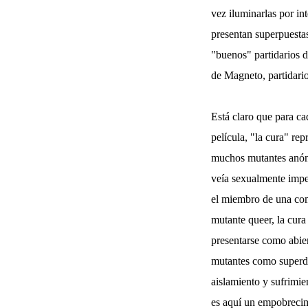
vez iluminarlas por in
presentan superpuestas
"buenos" partidarios d
de Magneto, partidario
Está claro que para ca
película, "la cura" rep
muchos mutantes anónim
veía sexualmente imped
el miembro de una com
mutante queer, la cura
presentarse como abier
mutantes como superdot
aislamiento y sufrimie
es aquí un empobrecimi