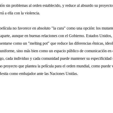
ción sin problemas al orden establecido, y reduce al absurdo su proyect
erá a ella con la violencia.
película no favorece en absoluto "la cura" como una opción: los mutant
aparte, aunque en buenas relaciones con el Gobierno. Estados Unidos, e
sentarse como un "melting pot" que reduce las diferencias étnicas, ideoló
l uniforme, sino más bien como un espacio público de comunicación en e
uego, cada individuo y cada comunidad puede mantener su especificidad 
mo proyecto que plantea la película para el orden mundial, como puede 
estia como embajador ante las Naciones Unidas.