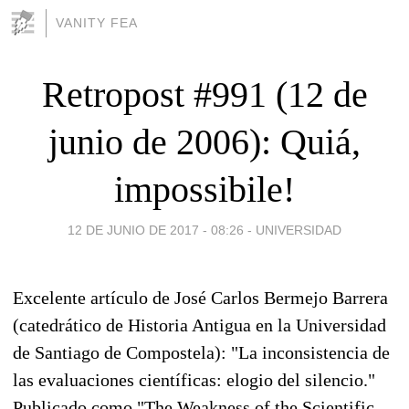
VANITY FEA
Retropost #991 (12 de
junio de 2006): Quiá,
impossibile!
12 DE JUNIO DE 2017 - 08:26
-
UNIVERSIDAD
Excelente artículo de José Carlos Bermejo Barrera
(catedrático de Historia Antigua en la Universidad
de Santiago de Compostela): "La inconsistencia de
las evaluaciones científicas: elogio del silencio."
Publicado como "The Weakness of the Scientific