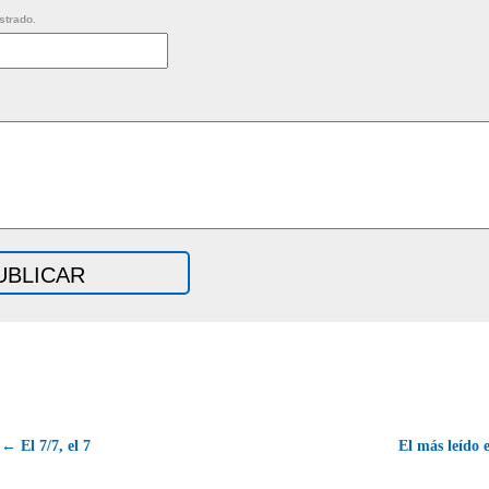
strado.
← El 7/7, el 7
El más leído 