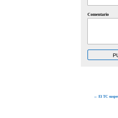
Comentario
← El TC suspen