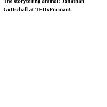
The storytelling animal: Jonathan
Gottschall at TEDxFurmanU