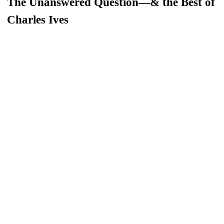
The Unanswered Question—& the Best of
Charles Ives