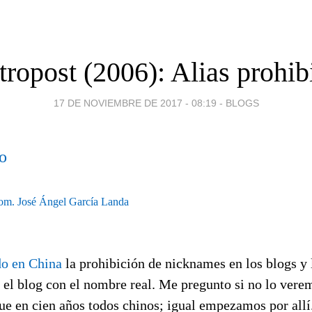
tropost (2006): Alias prohib
17 DE NOVIEMBRE DE 2017 - 08:19
-
BLOGS
o
om.
José Ángel García Landa
do en China
la prohibición de nicknames en los blogs y 
r el blog con el nombre real. Me pregunto si no lo vere
ue en cien años todos chinos; igual empezamos por allí