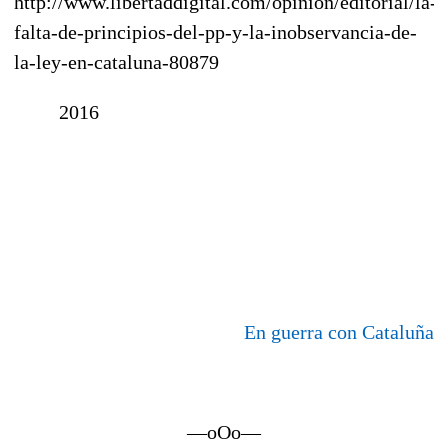
http://www.libertaddigital.com/opinion/editorial/la-
falta-de-principios-del-pp-y-la-inobservancia-de-
la-ley-en-cataluna-80879
2016
En guerra con Cataluña
—oOo—