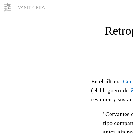
VANITY FEA
Retrop
En el último
Gen
(el bloguero de
resumen y sustan
"Cervantes e
tipo compart
autor, sin p