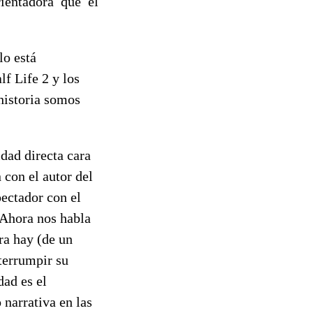
ientadora que el
lo está
f Life 2 y los
historia somos
idad directa cara
 con el autor del
pectador con el
 Ahora nos habla
ra hay (de un
nterrumpir su
dad es el
 narrativa en las