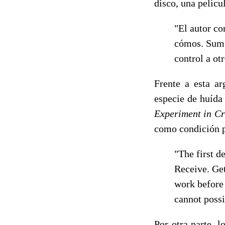
disco, una pelícu
"El autor con
cómos. Sumer
control a ot
Frente a esta ar
especie de huída 
Experiment in Cr
como condición pa
"The first d
Receive. Get
work before 
cannot possi
Por otra parte, 