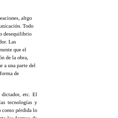
eaciones, altgo
municación. Todo
to desequilibrio
dor. Las
mente que el
ón de la obra,
r a una parte del
 forma de
dictador, etc. El
las tecnologías y
o como pérdida lo
rte las formas de