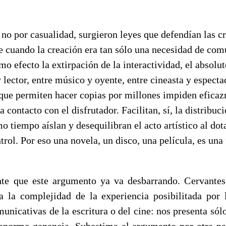
no por casualidad, surgieron leyes que defendían las cr
e cuando la creación era tan sólo una necesidad de co
mo efecto la extirpación de la interactividad, el absolu
y lector, entre músico y oyente, entre cineasta y especta
 que permiten hacer copias por millones impiden eficaz
 contacto con el disfrutador. Facilitan, sí, la distribuci
o tiempo aíslan y desequilibran el acto artístico al dota
trol. Por eso una novela, un disco, una película, es una
te que este argumento ya va desbarrando. Cervantes 
 la complejidad de la experiencia posibilitada por 
unicativas de la escritura o del cine: nos presenta sól
enorme ganancia. Subestima el argumento por otra pa