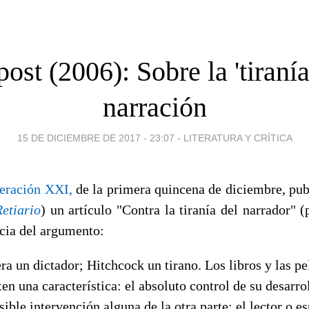
ost (2006): Sobre la 'tiranía
narración
15 DE DICIEMBRE DE 2017 - 23:07
-
LITERATURA Y CRÍTICA
eración XXI,
de la primera quincena de diciembre, pub
Retiario
) un artículo "Contra la tiranía del narrador" (
cia del argumento:
ra un dictador; Hitchcock un tirano. Los libros y las pe
en una característica: el absoluto control de su desarrol
osible intervención alguna de la otra parte: el lector o e