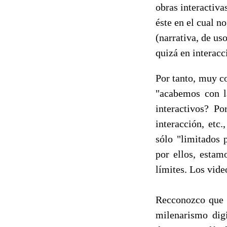
obras interactiva
éste en el cual n
(narrativa, de us
quizá en interacc
Por tanto, muy c
"acabemos con la
interactivos? P
interacción, etc
sólo "limitados 
por ellos, estam
límites. Los vide
Recconozco que m
milenarismo dig