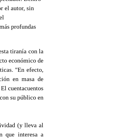
 el autor, sin
el
s más profundas
sta tiranía con la
acto económico de
icas. "En efecto,
ación en masa de
. El cuentacuentos
 con su público en
ividad (y lleva al
ón que interesa a