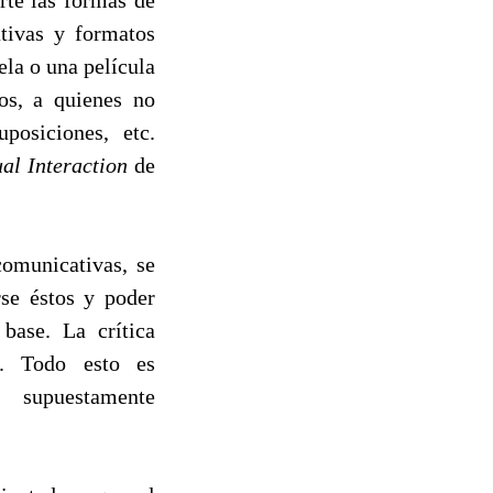
ativas y formatos
ela o una película
dos, a quienes no
posiciones, etc.
ual Interaction
de
comunicativas, se
rse éstos y poder
base. La crítica
s. Todo esto es
 supuestamente