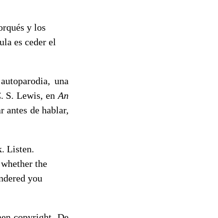
porqués y los
ula es ceder el
 autoparodia, una
C. S. Lewis, en
An
 antes de hablar,
. Listen.
t whether the
endered you
nen copyright. De