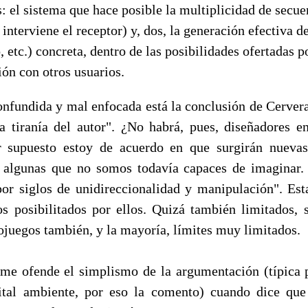
s: el sistema que hace posible la multiplicidad de secue
o interviene el receptor) y, dos, la generación efectiva 
o, etc.) concreta, dentro de las posibilidades ofertadas 
ión con otros usuarios.
onfundida y mal enfocada está la conclusión de Cerver
 tiranía del autor". ¿No habrá, pues, diseñadores e
or supuesto estoy de acuerdo en que surgirán nueva
., algunas que no somos todavía capaces de imaginar
por siglos de unidireccionalidad y manipulación". Es
os posibilitados por ellos. Quizá también limitados, 
ojuegos también, y la mayoría, límites muy limitados.
e ofende el simplismo de la argumentación (típica p
ital ambiente, por eso la comento) cuando dice que