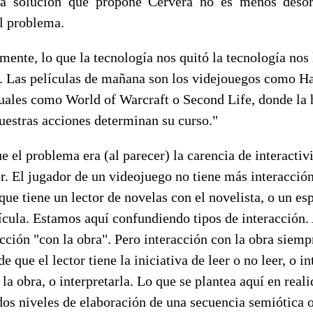
 la solución que propone Cervera no es menos desor
l problema.
ente, lo que la tecnología nos quitó la tecnología nos 
 Las películas de mañana son los videjouegos como Hal
uales como World of Warcraft o Second Life, donde la 
uestras acciones determinan su curso."
e el problema era (al parecer) la carencia de interactiv
or. El jugador de un videojuego no tiene más interacción
que tiene un lector de novelas con el novelista, o un es
lícula. Estamos aquí confundiendo tipos de interacción.
cción "con la obra". Pero interacción con la obra siemp
 que el lector tiene la iniciativa de leer o no leer, o i
r la obra, o interpretarla. Lo que se plantea aquí en reali
os niveles de elaboración de una secuencia semiótica o