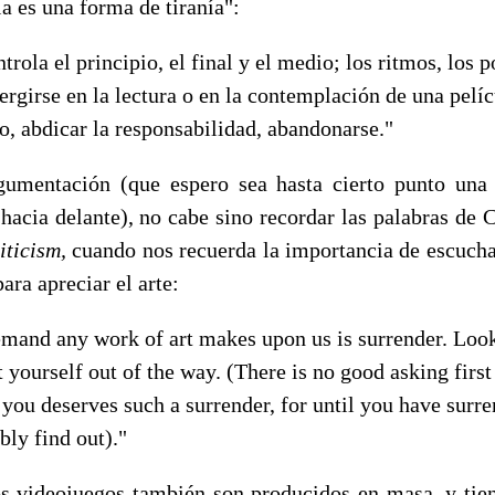
la es una forma de tiranía":
trola el principio, el final y el medio; los ritmos, los 
girse en la lectura o en la contemplación de una pelíc
ro, abdicar la responsabilidad, abandonarse."
gumentación (que espero sea hasta cierto punto una
hacia delante), no cabe sino recordar las palabras de 
iticism,
cuando nos recuerda la importancia de escuchar
ra apreciar el arte:
emand any work of art makes upon us is surrender. Look
 yourself out of the way. (There is no good asking firs
you deserves such a surrender, for until you have surr
bly find out)."
los videojuegos también son producidos en masa, y tie