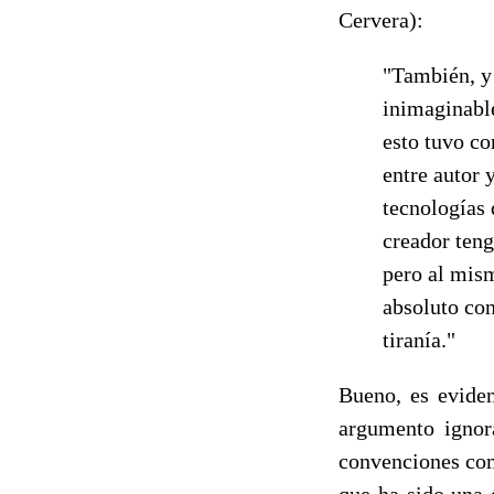
Cervera):
"También, y 
inimaginabl
esto tuvo co
entre autor 
tecnologías
creador tenga
pero al mism
absoluto con
tiranía."
Bueno, es eviden
argumento ignora
convenciones com
que ha sido una 