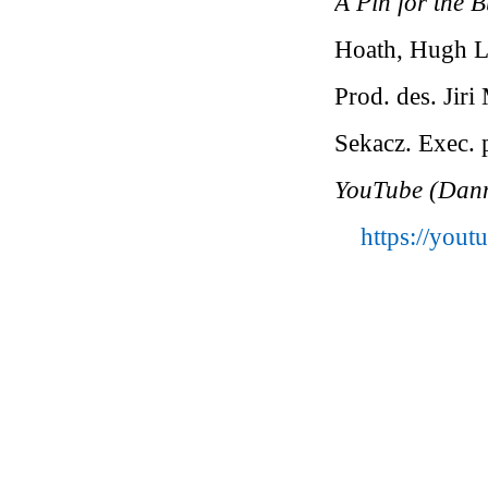
A Pin for the B
Hoath, Hugh La
Prod. des. Jir
Sekacz. Exec. 
YouTube (Dann
https://you