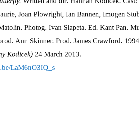
utterfly.
Written and dir. Hannah Kodicek. Cast:
urie, Joan Plowright, Ian Bannen, Imogen Stu
i Matolin. Photog. Ivan Slapeta. Ed. Kant Pan. M
prod. Ann Skinner. Prod. James Crawford. 1994.
y Kodicek)
24 March 2013.
tu.be/LaM6nO3IQ_s