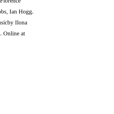
 Florence
bbs, Ian Hogg.
usicby Ilona
 Online at