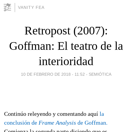
VANITY FEA
Retropost (2007):
Goffman: El teatro de la
interioridad
10 DE FEBRERO DE 2018 - 11:52
-
SEMIÓTICA
Continúo releyendo y comentando aquí
la
conclusión de
Frame Analysis
de Goffman.
Comienza la segunda parte diciendo que es