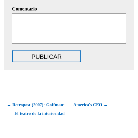
Comentario
← Retropost (2007): Goffman:
America's CEO →
El teatro de la interioridad