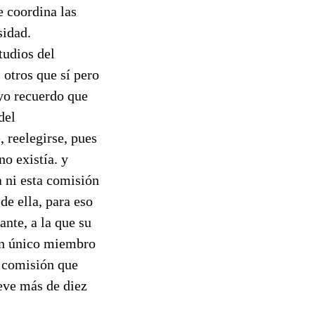
e coordina las
sidad.
tudios del
 otros que sí pero
 yo recuerdo que
del
 reelegirse, pues
o existía. y
a ni esta comisión
de ella, para eso
ante, a la que su
 un único miembro
a comisión que
eve más de diez