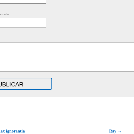
strado.
ax ignorantia
Ray →