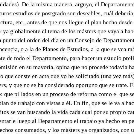
idades). De la misma manera, arguyo, el Departamento
turos estudios de postgrado son deseables, cuál debería
ctura, etc., antes de que nos llegue el plan hecho desde 
r ya globalmente el tema de los másters que vaya a habe
n punto del orden del día en un Consejo de Departament
cencia, o a la de Planes de Estudios, a la que se vea 
e de todo el Departamento, para hacer un estudio preli
omisión en su mayoría, opina que no procede todavía ha
o que conste en acta que yo he solicitado (una vez más) 
rs, y que no se ha considerado oportuno que se trate. Es
e: que pillados en un proceso de reforma como el que s
plan de trabajo con vistas a él. En fin, qué se le va a h
pitos se van buscando la vida cada cual por su propio c
entarle luego al Departamento el trabajo ya hecho en pe
hechos consumados, y los másters ya organizados, con