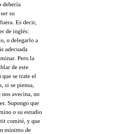
 debería
 ser su
fuera. Es decir,
r de inglés:
o, o delegarlo a
más adecuada
minar. Pero la
blar de este
que se trate el
, si se piensa,
e nos avecina, no
acer. Supongo que
amino o su estudio
tit comité, y que
 un mínimo de