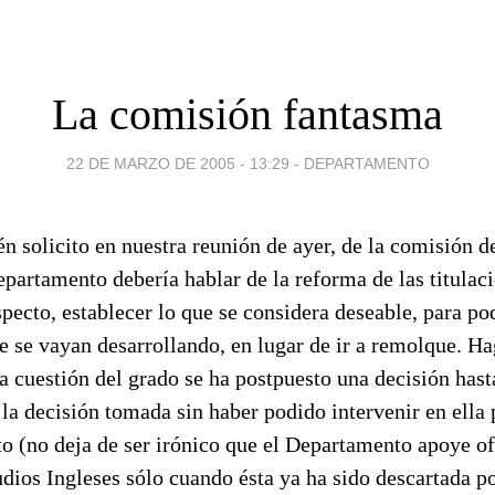
La comisión fantasma
22 DE MARZO DE 2005 - 13:29
-
DEPARTAMENTO
én solicito en nuestra reunión de ayer, de la comisión d
epartamento debería hablar de la reforma de las titulac
specto, establecer lo que se considera deseable, para po
e se vayan desarrollando, en lugar de ir a remolque. Ha
a cuestión del grado se ha postpuesto una decisión hast
a decisión tomada sin haber podido intervenir en ella 
to (no deja de ser irónico que el Departamento apoye of
dios Ingleses sólo cuando ésta ya ha sido descartada po