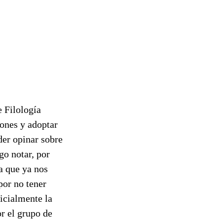
e Filología
iones y adoptar
der opinar sobre
go notar, por
a que ya nos
por no tener
icialmente la
r el grupo de