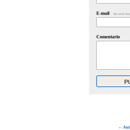
E-mail
No será mo
Comentario
← Aud