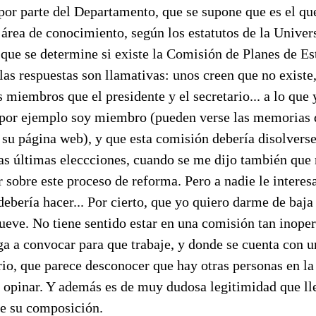
por parte del Departamento, que se supone que es el qu
área de conocimiento, según los estatutos de la Univer
que se determine si existe la Comisión de Planes de Es
as respuestas son llamativas: unos creen que no existe,
s miembros que el presidente y el secretario... a lo que
o por ejemplo soy miembro (pueden verse las memorias 
u página web), y que esta comisión debería disolverse,
as últimas eleccciones, cuando se me dijo también que n
r sobre este proceso de reforma. Pero a nadie le interes
 debería hacer... Por cierto, que yo quiero darme de baja 
ueve. No tiene sentido estar en una comisión tan inoper
ega a convocar para que trabaje, y donde se cuenta con
ario, que parece desconocer que hay otras personas en l
 opinar. Y además es de muy dudosa legitimidad que ll
se su composición.