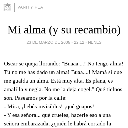
VANITY FEA
Mi alma (y su recambio)
23 DE MARZO DE 2005 - 22:12
-
NENES
Oscar se queja llorando: "Buaaa....! No tengo alma!
Tú no me has dado un alma! Buaa....! Mamá sí que
me gualda un alma. Está muy alta. Es plana, es
amalilla y negla. No me la deja cogel." Qué tielnos
son. Paseamos por la calle:
- Mira, ¡bebés invisibles! ¡qué guapos!
- Y esa señora... qué crueles, hacerle eso a una
señora embarazada, ¿quién le habrá cortado la