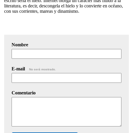
escrito sería el hielo. Internet otorga un carácter más fluido a la
literatura, es decir, descongela el hielo y lo convierte en océano,
con sus corrientes, mareas y dinamismo.
Nombre
E-mail
No será mostrado.
Comentario