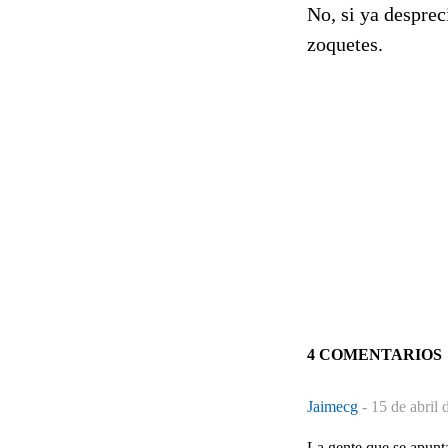
No, si ya desprec
zoquetes.
4 COMENTARIOS
Jaimecg
-
15 de abril 
La gente que se apunta