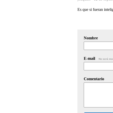
Es que si fueran intel
Nombre
E-mail
No será mo
Comentario