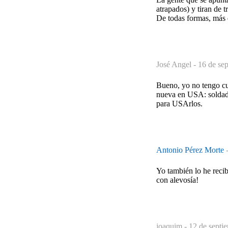
atrapados) y tiran de t
De todas formas, más d
José Angel -
16 de se
Bueno, yo no tengo cue
nueva en USA: soldado
para USArlos.
Antonio Pérez Morte
Yo también lo he recib
con alevosía!
joaquim -
12 de septi