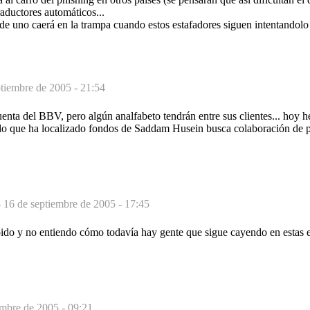
raductores automáticos...
e uno caerá en la trampa cuando estos estafadores siguen intentandolo 
ptiembre de 2005 - 21:54
nta del BBV, pero algún analfabeto tendrán entre sus clientes... hoy h
 que ha localizado fondos de Saddam Husein busca colaboración de p
-
16 de septiembre de 2005 - 17:45
ido y no entiendo cómo todavía hay gente que sigue cayendo en estas e
embre de 2005 - 09:21