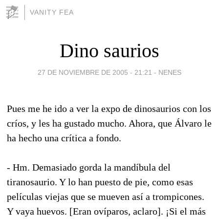
VANITY FEA
Dino saurios
27 DE NOVIEMBRE DE 2005 - 21:21
-
NENES
Pues me he ido a ver la expo de dinosaurios con los
críos, y les ha gustado mucho. Ahora, que Álvaro le
ha hecho una crítica a fondo.
- Hm. Demasiado gorda la mandíbula del
tiranosaurio. Y lo han puesto de pie, como esas
películas viejas que se mueven así a trompicones.
Y vaya huevos. [Eran ovíparos, aclaro]. ¡Si el más