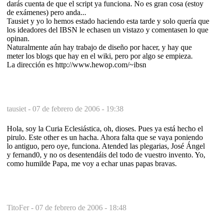
darás cuenta de que el script ya funciona. No es gran cosa (estoy
de exámenes) pero anda...
Tausiet y yo lo hemos estado haciendo esta tarde y solo quería que
los ideadores del IBSN le echasen un vistazo y comentasen lo que
opinan.
Naturalmente aún hay trabajo de diseño por hacer, y hay que
meter los blogs que hay en el wiki, pero por algo se empieza.
La dirección es http://www.hewop.com/~ibsn
tausiet -
07 de febrero de 2006 - 19:38
Hola, soy la Curia Eclesiástica, oh, dioses. Pues ya está hecho el
pirulo. Este other es un hacha. Ahora falta que se vaya poniendo
lo antiguo, pero oye, funciona. Atended las plegarias, José Ángel
y fernand0, y no os desentendáis del todo de vuestro invento. Yo,
como humilde Papa, me voy a echar unas papas bravas.
TitoFer -
07 de febrero de 2006 - 18:48