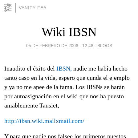
VANITY FEA
Wiki IBSN
05 DE FEBRERO DE 2006 - 12:48
-
BLOGS
Inaudito el éxito del
IBSN,
nadie me había hecho
tanto caso en la vida, espero que cunda el ejemplo
y ya no me apee de la fama. Los IBSNs se harán
por autoasignación en el wiki que nos ha puesto
amablemente Tausiet,
http://ibsn.wiki.mailxmail.com/
Y para que nadie nos falsee los primeros puestos,