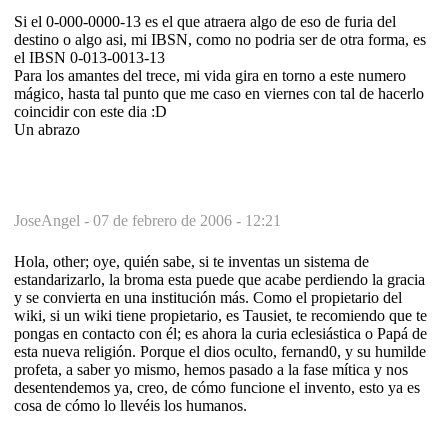
Si el 0-000-0000-13 es el que atraera algo de eso de furia del
destino o algo asi, mi IBSN, como no podria ser de otra forma, es
el IBSN 0-013-0013-13
Para los amantes del trece, mi vida gira en torno a este numero
mágico, hasta tal punto que me caso en viernes con tal de hacerlo
coincidir con este dia :D
Un abrazo
JoseAngel -
07 de febrero de 2006 - 12:21
Hola, other; oye, quién sabe, si te inventas un sistema de
estandarizarlo, la broma esta puede que acabe perdiendo la gracia
y se convierta en una institución más. Como el propietario del
wiki, si un wiki tiene propietario, es Tausiet, te recomiendo que te
pongas en contacto con él; es ahora la curia eclesiástica o Papá de
esta nueva religión. Porque el dios oculto, fernand0, y su humilde
profeta, a saber yo mismo, hemos pasado a la fase mítica y nos
desentendemos ya, creo, de cómo funcione el invento, esto ya es
cosa de cómo lo llevéis los humanos.