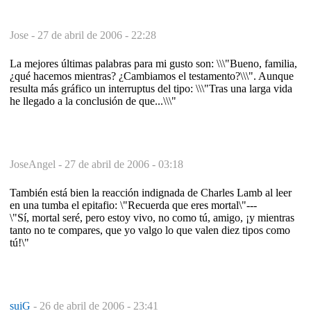
Jose -
27 de abril de 2006 - 22:28
La mejores últimas palabras para mi gusto son: \\\"Bueno, familia,
¿qué hacemos mientras? ¿Cambiamos el testamento?\\\". Aunque
resulta más gráfico un interruptus del tipo: \\\"Tras una larga vida
he llegado a la conclusión de que...\\\"
JoseAngel -
27 de abril de 2006 - 03:18
También está bien la reacción indignada de Charles Lamb al leer
en una tumba el epitafio: \"Recuerda que eres mortal\"---
\"Sí, mortal seré, pero estoy vivo, no como tú, amigo, ¡y mientras
tanto no te compares, que yo valgo lo que valen diez tipos como
tú!\"
suiG
-
26 de abril de 2006 - 23:41