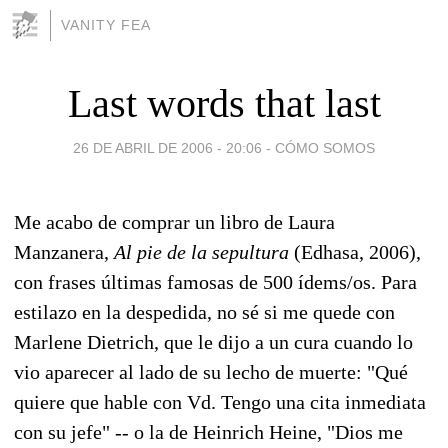
VANITY FEA
Last words that last
26 DE ABRIL DE 2006 - 20:06
-
CÓMO SOMOS
Me acabo de comprar un libro de Laura
Manzanera,
Al pie de la sepultura
(Edhasa, 2006),
con frases últimas famosas de 500 ídems/os. Para
estilazo en la despedida, no sé si me quede con
Marlene Dietrich, que le dijo a un cura cuando lo
vio aparecer al lado de su lecho de muerte: "Qué
quiere que hable con Vd. Tengo una cita inmediata
con su jefe" -- o la de Heinrich Heine, "Dios me