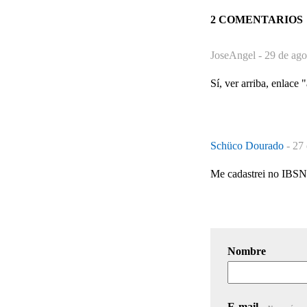
2 COMENTARIOS
JoseAngel -
29 de ago
Sí, ver arriba, enlace 
Schüco Dourado
-
27 
Me cadastrei no IBSN
Nombre
E-mail