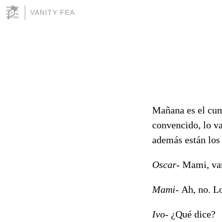
VANITY FEA
Mañana es el cump
convencido, lo va
además están los 
Oscar-
Mami, vam
Mami-
Ah, no. L
Ivo-
¿Qué dice?