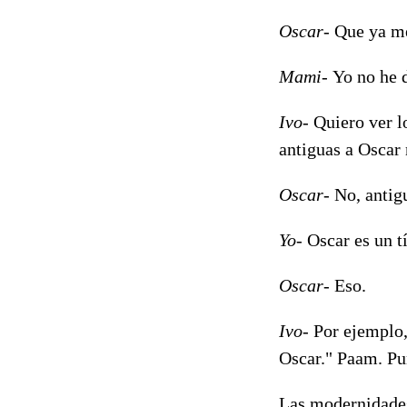
Oscar-
Que ya me
Mami-
Yo no he d
Ivo-
Quiero ver lo
antiguas a Oscar 
Oscar-
No, antig
Yo-
Oscar es un t
Oscar-
Eso.
Ivo-
Por ejemplo,
Oscar." Paam. Puñ
Las modernidades