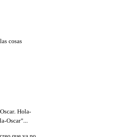
las cosas
-Oscar. Hola-
la-Oscar"...
creo que ya no