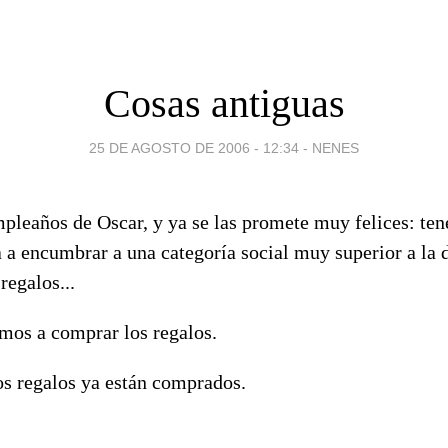
Cosas antiguas
25 DE AGOSTO DE 2006 - 12:34
-
NENES
leaños de Oscar, y ya se las promete muy felices: tene
 a encumbrar a una categoría social muy superior a la 
regalos...
os a comprar los regalos.
os regalos ya están comprados.