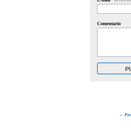
No será mo
Comentario
← Poca