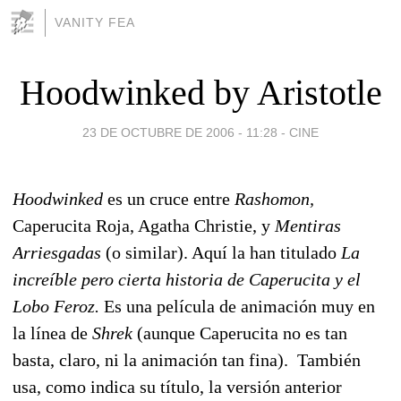
VANITY FEA
Hoodwinked by Aristotle
23 DE OCTUBRE DE 2006 - 11:28
-
CINE
Hoodwinked
es un cruce entre
Rashomon,
Caperucita Roja, Agatha Christie, y
Mentiras
Arriesgadas
(o similar). Aquí la han titulado
La
increíble pero cierta historia de Caperucita y el
Lobo Feroz.
Es una película de animación muy en
la línea de
Shrek
(aunque Caperucita no es tan
basta, claro, ni la animación tan fina). También
usa, como indica su título, la versión anterior