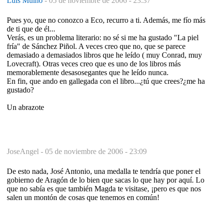
Luis Muiño
-
05 de noviembre de 2006 - 23:37
Pues yo, que no conozco a Eco, recurro a ti. Además, me fío más
de ti que de él...
Verás, es un problema literario: no sé si me ha gustado "La piel
fría" de Sánchez Piñol. A veces creo que no, que se parece
demasiado a demasiados libros que he leído ( muy Conrad, muy
Lovecraft). Otras veces creo que es uno de los libros más
memorablemente desasosegantes que he leído nunca.
En fin, que ando en gallegada con el libro...¿tú que crees?¿me ha
gustado?
Un abrazote
JoseAngel -
05 de noviembre de 2006 - 23:09
De esto nada, José Antonio, una medalla te tendría que poner el
gobierno de Aragón de lo bien que sacas lo que hay por aquí. Lo
que no sabía es que también Magda te visitase, ¡pero es que nos
salen un montón de cosas que tenemos en común!