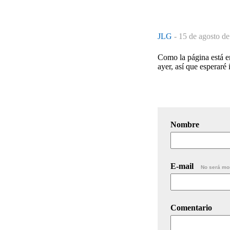
JLG
-
15 de agosto de
Como la página está en 
ayer, así que esperaré 
Nombre
E-mail
No será mo
Comentario