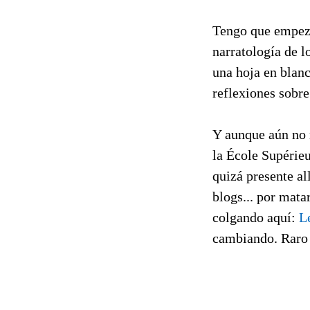
Tengo que empeza
narratología de 
una hoja en blanc
reflexiones sobr
Y aunque aún no m
la École Supérieu
quizá presente al
blogs... por mata
colgando aquí:
Le
cambiando. Raro 