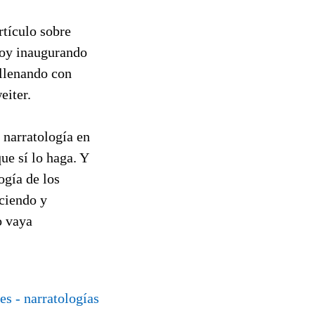
tículo sobre
hoy inaugurando
ellenando con
eiter.
 narratología en
ue sí lo haga. Y
ogía de los
uciendo y
o vaya
es - narratologías