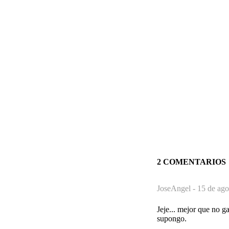
2 COMENTARIOS
JoseAngel -
15 de ago
Jeje... mejor que no g
supongo.