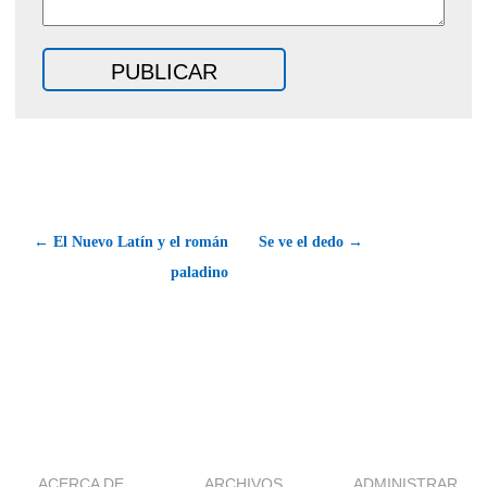
← El Nuevo Latín y el román
Se ve el dedo →
paladino
ACERCA DE
ARCHIVOS
ADMINISTRAR