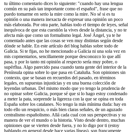
tu último comentario dices lo siguiente: "cuando hay una lengua
común en su país tan importante como el español", frase que no
puedo tomarme en serio la mire como la mire. No sé si es tu
opinión o una manera inexacta de expresar una opinión un poco
más elaborada. Por otra parte, hablas todo el tiempo de leyes, señal
inequívoca de que esta cuestión la vives desde la distancia, y no te
afecta más que como un formalismo legal. José Ángel, ya te he
comentado antes que las cosas se ven muy distintas según desde
dónde se hable. En este artículo del blog hablas sobre todo de
Galicia. Si te fijas, no he mencionado a Galicia ni una sola vez en
mis copmentarios, sencillamente porque desconozco lo que allí
pasa, y por lo tanto mi opinión al respecto sería muy pobre, o
supérflua. Algo parecido pasa cuando tanta gente del interior de la
Península opina sobre lo que pasa en Cataluña. Son opiniones sin
contexto, que se basan en recuerdos del pasado, en términos
legales, en supuestas injusticias y en una buena colección de
leyendas urbanas. Del mismo modo que yo tengo la prudencia de
no opinar sobre Galicia, porque sé que si lo hago estoy condenado
a meter la pata, sorprende la ligereza con la que se opina en toda
España sobre los catalanes. No tengo la más mínima duda: hay en
todo ello un resquicio, o más bien claras señales, de un aguzado
centralismo españolismo. Allá cada cual con sus perspectivas y su
manera de ver el mundo o la historia. Visto desde dentro, muchas
opiniones que se vierten desde fuera, y no lo digo por ti (estoy
hablando en general desde hace varias líneas), son francamente