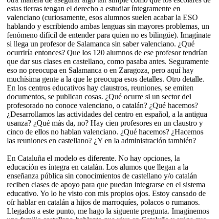
estas tierras tengan el derecho a estudiar íntegramente en
valenciano (curiosamente, esos alumnos suelen acabar la ESO
hablando y escribiendo ambas lenguas sin mayores problemas, un
fenómeno difícil de entender para quien no es bilingüe). Imagínate
si llega un profesor de Salamanca sin saber valenciano. ¿Qué
ocurriría entonces? Que los 120 alumnos de ese profesor tendrían
que dar sus clases en castellano, como pasaba antes. Seguramente
eso no preocupa en Salamanca o en Zaragoza, pero aquí hay
muchísima gente a la que le preocupa esos detalles. Otro detalle.
En los centros educativos hay claustros, reuniones, se emiten
documentos, se publican cosas. ¿Qué ocurre si un sector del
profesorado no conoce valenciano, o catalán? ¿Qué hacemos?
¿Desarrollamos las actividades del centro en español, a la antigua
usanza? ¿Qué más da, no? Hay cien profesores en un claustro y
cinco de ellos no hablan valenciano. ¿Qué hacemos? ¿Hacemos
las reuniones en castellano? ¿Y en la administración también?
En Cataluña el modelo es diferente. No hay opciones, la
educación es íntegra en catalán. Los alumos que llegan a la
enseñanza pública sin conocimientos de castellano y/o catalán
reciben clases de apoyo para que puedan integrarse en el sistema
educativo. Yo lo he visto con mis propios ojos. Estoy cansado de
oír hablar en catalán a hijos de marroquíes, polacos o rumanos.
Llegados a este punto, me hago la siguente pregunta. Imaginemos