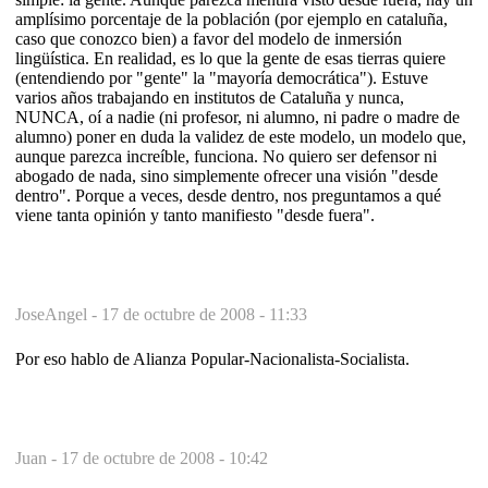
amplísimo porcentaje de la población (por ejemplo en cataluña,
caso que conozco bien) a favor del modelo de inmersión
lingüística. En realidad, es lo que la gente de esas tierras quiere
(entendiendo por "gente" la "mayoría democrática"). Estuve
varios años trabajando en institutos de Cataluña y nunca,
NUNCA, oí a nadie (ni profesor, ni alumno, ni padre o madre de
alumno) poner en duda la validez de este modelo, un modelo que,
aunque parezca increíble, funciona. No quiero ser defensor ni
abogado de nada, sino simplemente ofrecer una visión "desde
dentro". Porque a veces, desde dentro, nos preguntamos a qué
viene tanta opinión y tanto manifiesto "desde fuera".
JoseAngel -
17 de octubre de 2008 - 11:33
Por eso hablo de Alianza Popular-Nacionalista-Socialista.
Juan -
17 de octubre de 2008 - 10:42