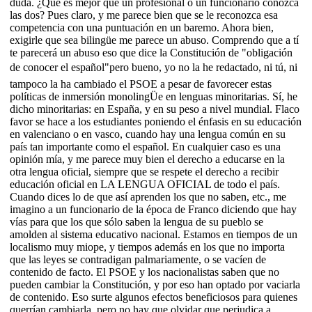
duda. ¿Que es mejor que un profesional o un funcionario conozca
las dos? Pues claro, y me parece bien que se le reconozca esa
competencia con una puntuación en un baremo. Ahora bien,
exigirle que sea bilingüe me parece un abuso. Comprendo que a tí
te parecerá un abuso eso que dice la Constitución de "obligación
de conocer el español"pero bueno, yo no la he redactado, ni tú, ni
tampoco la ha cambiado el PSOE a pesar de favorecer estas
políticas de inmersión monolingÜe en lenguas minoritarias. Sí, he
dicho minoritarias: en España, y en su peso a nivel mundial. Flaco
favor se hace a los estudiantes poniendo el énfasis en su educación
en valenciano o en vasco, cuando hay una lengua común en su
país tan importante como el español. En cualquier caso es una
opinión mía, y me parece muy bien el derecho a educarse en la
otra lengua oficial, siempre que se respete el derecho a recibir
educación oficial en LA LENGUA OFICIAL de todo el país.
Cuando dices lo de que así aprenden los que no saben, etc., me
imagino a un funcionario de la época de Franco diciendo que hay
vías para que los que sólo saben la lengua de su pueblo se
amolden al sistema educativo nacional. Estamos en tiempos de un
localismo muy miope, y tiempos además en los que no importa
que las leyes se contradigan palmariamente, o se vacíen de
contenido de facto. El PSOE y los nacionalistas saben que no
pueden cambiar la Constitución, y por eso han optado por vaciarla
de contenido. Eso surte algunos efectos beneficiosos para quienes
querrían cambiarla, pero no hay que olvidar que perjudica a