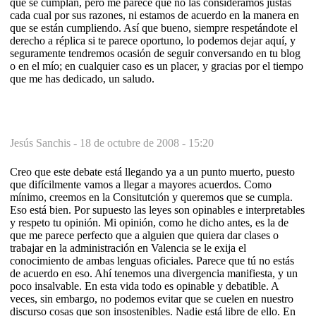
que se cumplan, pero me parece que no las consideramos justas
cada cual por sus razones, ni estamos de acuerdo en la manera en
que se están cumpliendo. Así que bueno, siempre respetándote el
derecho a réplica si te parece oportuno, lo podemos dejar aquí, y
seguramente tendremos ocasión de seguir conversando en tu blog
o en el mío; en cualquier caso es un placer, y gracias por el tiempo
que me has dedicado, un saludo.
Jesús Sanchis -
18 de octubre de 2008 - 15:20
Creo que este debate está llegando ya a un punto muerto, puesto
que difícilmente vamos a llegar a mayores acuerdos. Como
mínimo, creemos en la Consitutción y queremos que se cumpla.
Eso está bien. Por supuesto las leyes son opinables e interpretables
y respeto tu opinión. Mi opinión, como he dicho antes, es la de
que me parece perfecto que a alguien que quiera dar clases o
trabajar en la administración en Valencia se le exija el
conocimiento de ambas lenguas oficiales. Parece que tú no estás
de acuerdo en eso. Ahí tenemos una divergencia manifiesta, y un
poco insalvable. En esta vida todo es opinable y debatible. A
veces, sin embargo, no podemos evitar que se cuelen en nuestro
discurso cosas que son insostenibles. Nadie está libre de ello. En