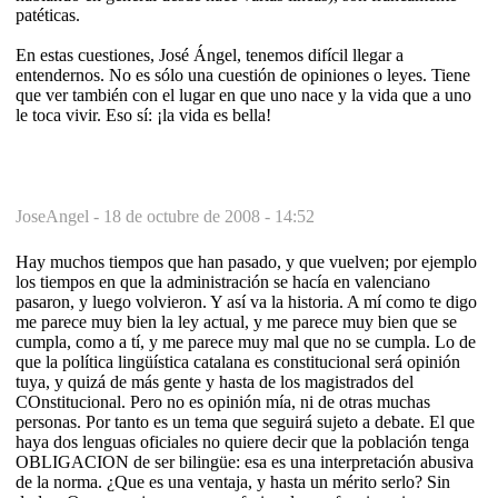
patéticas.
En estas cuestiones, José Ángel, tenemos difícil llegar a
entendernos. No es sólo una cuestión de opiniones o leyes. Tiene
que ver también con el lugar en que uno nace y la vida que a uno
le toca vivir. Eso sí: ¡la vida es bella!
JoseAngel -
18 de octubre de 2008 - 14:52
Hay muchos tiempos que han pasado, y que vuelven; por ejemplo
los tiempos en que la administración se hacía en valenciano
pasaron, y luego volvieron. Y así va la historia. A mí como te digo
me parece muy bien la ley actual, y me parece muy bien que se
cumpla, como a tí, y me parece muy mal que no se cumpla. Lo de
que la política lingüística catalana es constitucional será opinión
tuya, y quizá de más gente y hasta de los magistrados del
COnstitucional. Pero no es opinión mía, ni de otras muchas
personas. Por tanto es un tema que seguirá sujeto a debate. El que
haya dos lenguas oficiales no quiere decir que la población tenga
OBLIGACION de ser bilingüe: esa es una interpretación abusiva
de la norma. ¿Que es una ventaja, y hasta un mérito serlo? Sin