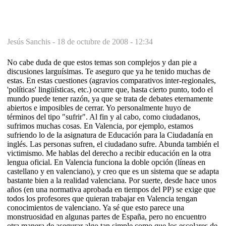
Jesús Sanchis -
18 de octubre de 2008 - 12:34
No cabe duda de que estos temas son complejos y dan pie a
discusiones larguísimas. Te aseguro que ya he tenido muchas de
estas. En estas cuestiones (agravios comparativos inter-regionales,
'políticas' lingüísticas, etc.) ocurre que, hasta cierto punto, todo el
mundo puede tener razón, ya que se trata de debates eternamente
abiertos e imposibles de cerrar. Yo personalmente huyo de
términos del tipo "sufrir". Al fin y al cabo, como ciudadanos,
sufrimos muchas cosas. En Valencia, por ejemplo, estamos
sufriendo lo de la asignatura de Educación para la Ciudadanía en
inglés. Las personas sufren, el ciudadano sufre. Abunda también el
victimismo. Me hablas del derecho a recibir educación en la otra
lengua oficial. En Valencia funciona la doble opción (líneas en
castellano y en valenciano), y creo que es un sistema que se adapta
bastante bien a la realidad valenciana. Por suerte, desde hace unos
años (en una normativa aprobada en tiempos del PP) se exige que
todos los profesores que quieran trabajar en Valencia tengan
conocimientos de valenciano. Ya sé que esto parece una
monstruosidad en algunas partes de España, pero no encuentro
otra manera de asegurar algo tan simple como que los escolares de