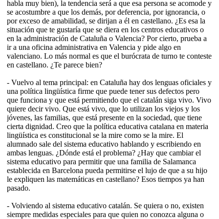
habla muy bien), la tendencia será a que esa persona se acomode y
se acostumbre a que los demás, por deferencia, por ignorancia, o
por exceso de amabilidad, se dirijan a él en castellano. ¿Es esa la
situación que te gustaría que se diera en los centros educativos o
en la administración de Cataluña o Valencia? Por cierto, prueba a
ir a una oficina administrativa en Valencia y pide algo en
valenciano. Lo más normal es que el burócrata de turno te conteste
en castellano. ¿Te parece bien?
- Vuelvo al tema principal: en Cataluña hay dos lenguas oficiales y
una política lingüística firme que puede tener sus defectos pero
que funciona y que está permitiendo que el catalán siga vivo. Vivo
quiere decir vivo. Que está vivo, que lo utilizan los viejos y los
jóvenes, las familias, que está presente en la sociedad, que tiene
cierta dignidad. Creo que la política educativa catalana en materia
lingüística es constitucional se la mire como se la mire. El
alumnado sale del sistema educativo hablando y escribiendo en
ambas lenguas. ¿Dónde está el problema? ¿Hay que cambiar el
sistema educativo para permitir que una familia de Salamanca
establecida en Barcelona pueda permitirse el lujo de que a su hijo
le expliquen las matemáticas en castellano? Esos tiempos ya han
pasado.
- Volviendo al sistema educativo catalán. Se quiera o no, existen
siempre medidas especiales para que quien no conozca alguna o