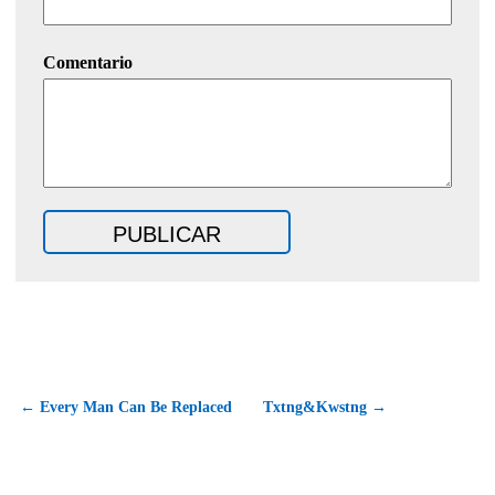
Comentario
← Every Man Can Be Replaced
Txtng&Kwstng →