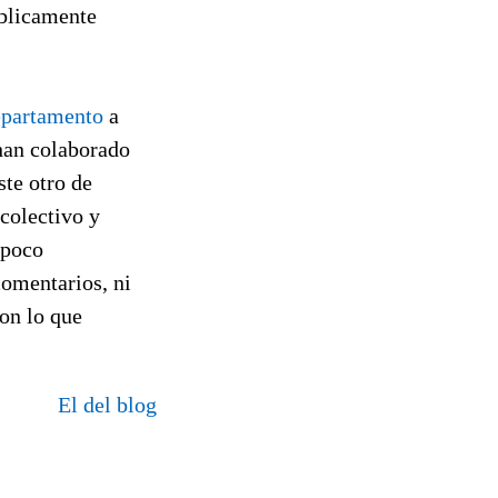
úblicamente
departamento
a
han colaborado
te otro de
 colectivo y
 poco
comentarios, ni
con lo que
El del blog