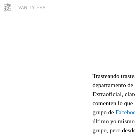
VANITY FEA
Trasteando trast
departamento de 
Extraoficial, cla
comenten lo que l
grupo de
Faceboo
último yo mismo.
grupo, pero desd