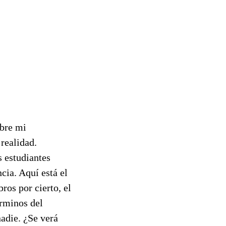
obre mi
realidad.
s estudiantes
cia. Aquí está el
ros por cierto, el
rminos del
nadie. ¿Se verá