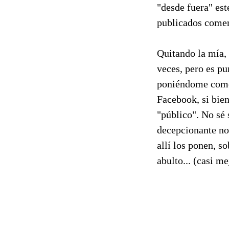
"desde fuera" es
publicados coment
Quitando la mía,
veces, pero es p
poniéndome comen
Facebook, si bien 
"público". No sé 
decepcionante no
allí los ponen, s
abulto... (casi me