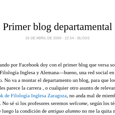
Primer blog departamental
26 DE ABRIL DE 2009 - 22:54
-
BLOGS
eando por Facebook doy con el primer blog que versa s
Filología Inglesa y Alemana—bueno, una red social en 
ro. No va a montar el departamento un blog, para que lo
es parece la carrera , o cualquier otro asunto de relevan
k de Filología Inglesa Zaragoza
, no anda mal de miemb
 No sé si los profesores seremos
welcome,
según los té
e luego la condición de
antiguo alumno
no me la quita 