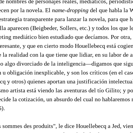
 de nombres de personajes reales, mediáticos, periodísti
ecen por la novela. El
name-dropping
del que habla la 
estrategia transparente para lanzar la novela, para que h
la aparecen (Beigbeder, Sollers, etc.) y todos los que le
ting mediático bien estudiado que decíamos. Por otra, 
teresante, y que en cierto modo Houellebecq está cogie
 la realidad con la que tiene que lidiar, en su labor de ar
o algo divorciado de la inteligencia—digamos que sigu
n u obligación inexplicable, y son los críticos (en el cas
q y otros) quienes aportan una justificación intelectual
smo artista está viendo las aventuras del tío Gilito; y p
cide la cotización, un absurdo del cual no hablaremos
5).
s sommes des produits", le dice Houellebecq a Jed, vien