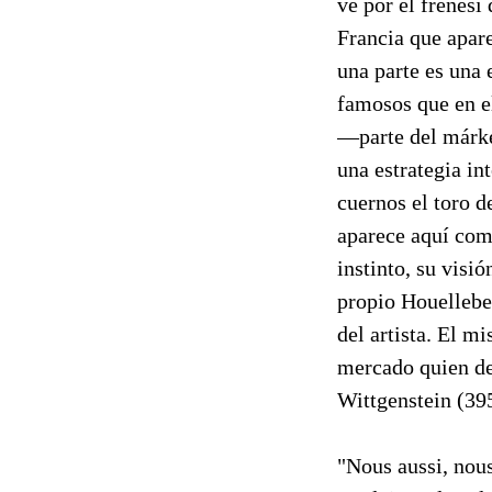
ve por el frenesí
Francia que apar
una parte es una 
famosos que en el
—parte del márke
una estrategia in
cuernos el toro de
aparece aquí com
instinto, su visió
propio Houellebec
del artista. El mi
mercado quien de
Wittgenstein (39
"Nous aussi, nou