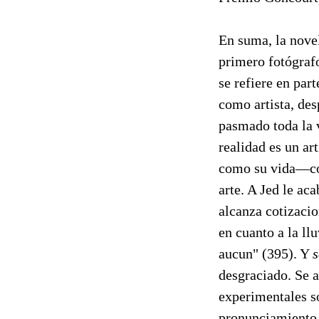
En suma, la novel
primero fotógrafo
se refiere en par
como artista, de
pasmado toda la 
realidad es un ar
como su vida—co
arte. A Jed le ac
alcanza cotizacio
en cuanto a la llu
aucun" (395). Y
s
desgraciado. Se a
experimentales s
pronunciamiento c