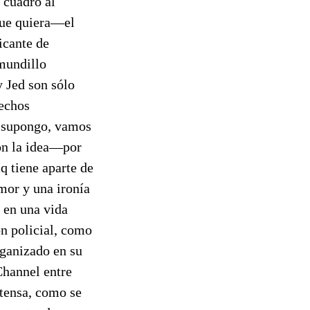
 cuadro al
que quiera—el
icante de
mundillo
 Jed son sólo
hechos
y supongo, vamos
con la idea—por
q tiene aparte de
mor y una ironía
 en una vida
ón policial, como
rganizado en su
hannel entre
ntensa, como se