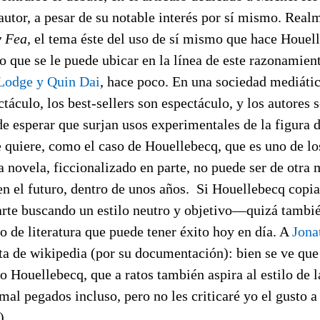
autor, a pesar de su notable interés por sí mismo. Rea
y Fea,
el tema éste del uso de sí mismo que hace Houell
 que se le puede ubicar en la línea de este razonamien
Lodge y Quin Dai
, hace poco. En una sociedad mediátic
ctáculo, los best-sellers son espectáculo, y los autores 
de esperar que surjan usos experimentales de la figura d
e quiere, como el caso de Houellebecq, que es uno de lo
a novela, ficcionalizado en parte, no puede ser de otra
n el futuro, dentro de unos años. Si Houellebecq copia
parte buscando un estilo neutro y objetivo—quizá tamb
po de literatura que puede tener éxito hoy en día. A
Jona
ta de wikipedia (por su documentación): bien se ve q
vo Houellebecq, que a ratos también aspira al estilo de 
mal pegados incluso, pero no les criticaré yo el gusto a 
).