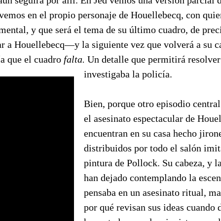
 aún seguirá por allí. En Jed vemos una versión parcial d
 vemos en el propio personaje de Houellebecq, con quie
ental, y que será el tema de su último cuadro, de prec
ar a Houellebecq—y la siguiente vez que volverá a su c
cía que el cuadro
falta.
Un detalle que permitirá resolver
investigaba la policía.
Bien, porque otro episodio central
el asesinato espectacular de Houe
encuentran en su casa hecho jiron
distribuidos por todo el salón im
pintura de Pollock. Su cabeza, y la
han dejado contemplando la escena
pensaba en un asesinato ritual, 
por qué revisan sus ideas cuando 