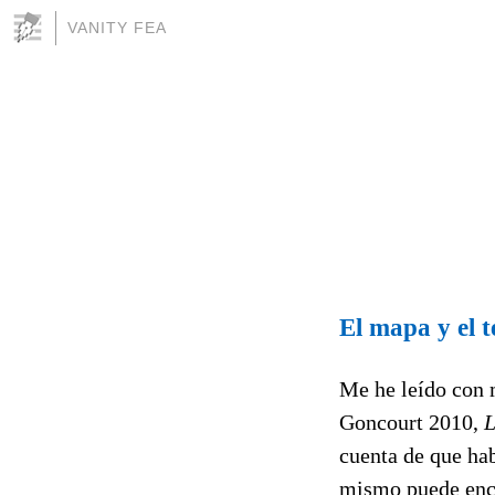
VANITY FEA
El mapa y el t
Me he leído con 
Goncourt 2010,
L
cuenta de que ha
mismo puede encon