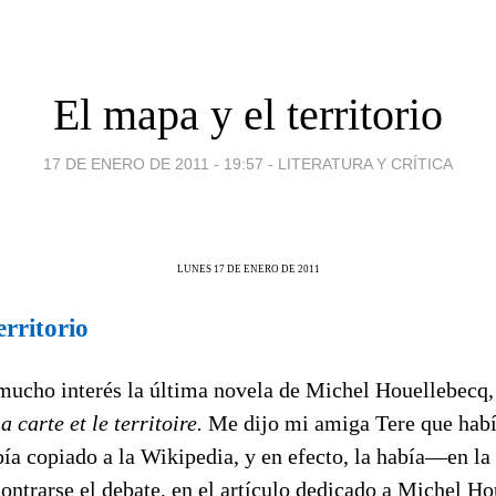
El mapa y el territorio
17 DE ENERO DE 2011 - 19:57
-
LITERATURA Y CRÍTICA
LUNES 17 DE ENERO DE 2011
erritorio
mucho interés la última novela de Michel Houellebecq
a carte et le territoire.
Me dijo mi amiga Tere que habí
bía copiado a la Wikipedia, y en efecto, la había—en l
trarse el debate, en el artículo dedicado a Michel Hou