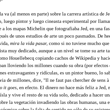
a va (al menos en parte) sobre la carrera artística de J
, luego pintor y luego cineasta experimental por llamarl
te a los mapas Michelin que fotografiaba Jed, en una fas
spués de unos estudios de arte un poco pasmados. De he
vida,
mira la vida pasar,
como si no tuviese mucho que 
tista muy dedicado, aunque a un nivel se tome su arte t
mo Houellebecq copiando cachos de Wikipedia y hacié
aban lloviendo los millones cuando su obra (por efectos
nes extravagantes y ridículas, es un pintor bueno, lo s
via de millones, dice, "Il ne faut pas chercher de sens à
o it goes,
en efecto. El dinero no hace más feliz a Jed, 
ísla y vive el resto de su vida solo, dedicado a hacer un
obre la vegetación invadiendo las obras humanas, una e
ósmico sobre la falta de sentido no sólo de su existenc