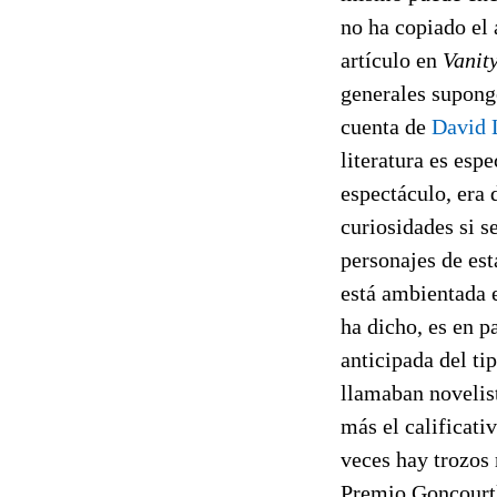
no ha copiado el 
artículo en
Vanit
generales supongo
cuenta de
David 
literatura es espe
espectáculo, era 
curiosidades si s
personajes de est
está ambientada e
ha dicho, es en 
anticipada del ti
llamaban novelis
más el calificati
veces hay trozos 
Premio Goncourt