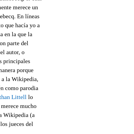
lmente merece un
ebecq. En líneas
to que hacía yo a
a en la que la
son parte del
el autor, o
s principales
 manera porque
 a la Wikipedia,
ién como parodia
than Littell
lo
ue merece mucho
la Wikipedia (a
los jueces del