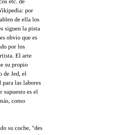
cos etc. de
Wikipedia: por
ablen de ella los
s siguen la pista
es obvio que es
ndo por los
tista. El arte
e su propio
o de Jed, el
 para las labores
or supuesto es el
 más, como
do su coche, "des