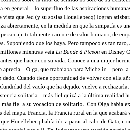
a en general—lo superfluo de las aspiraciones humanas
e vista que Jed (y su sosias Houellebecq) logran atisbar.
iza abiertamente, en la medida en que la simpatía es u
e personaje totalmente carente de calor humano, de empa
es. Suponiendo que los haya. Pero tampoco es tan raro,
 millones mientras veía
La Bande à Picsou
en Disney Ch
santes que hacer con su vida. Conoce a una mujer herm
lo aprecia—Olga, que trabajaba para Michelin—pero la d
n dedo. Cuando tiene oportunidad de volver con ella añ
fundidad del vacío que ha dejado, vuelve a rechazarla, 
stencia solitaria—más fiel quizá a la última realidad h
o más fiel a su vocación de solitario. Con Olga había 
 del mapa. Francia, la Francia rural en la que acabar
r que Houellebecq había ido a parar al cabo de Gata, c