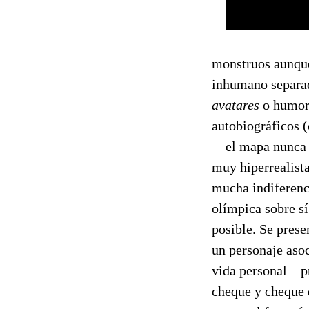
monstruos aunque
inhumano separad
avatares
o humore
autobiográficos (
—el mapa nunca c
muy hiperrealista
mucha indiferenc
olímpica sobre sí
posible. Se prese
un personaje asoc
vida personal—
cheque y cheque 