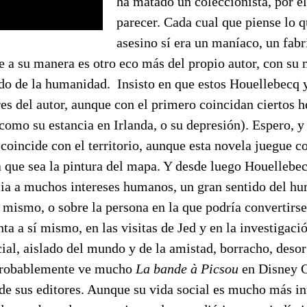
ha matado un coleccionista, por el
parecer. Cada cual que piense lo 
asesino sí era un maníaco, un fabr
 a su manera es otro eco más del propio autor, con su 
o de la humanidad. Insisto en que estos Houellebecq y
s del autor, aunque con el primero coincidan ciertos 
como su estancia en Irlanda, o su depresión). Espero, 
oincide con el territorio, aunque esta novela juegue 
 que sea la pintura del mapa. Y desde luego Houellebec
ia a muchos intereses humanos, un gran sentido del hu
 mismo, o sobre la persona en la que podría convertirse
nta a sí mismo, en las visitas de Jed y en la investigaci
ial, aislado del mundo y de la amistad, borracho, deso
probablemente ve mucho
La bande à Picsou
en Disney C
de sus editores. Aunque su vida social es mucho más i