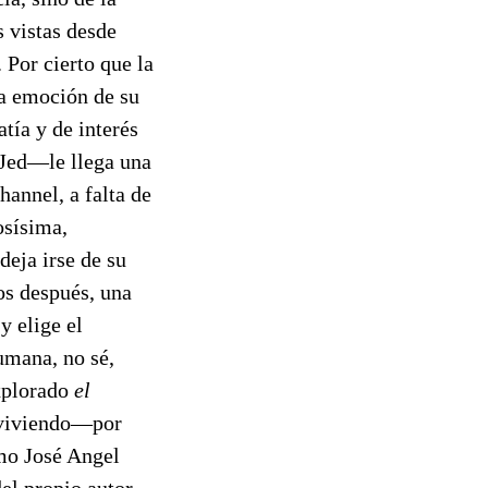
 vistas desde
 Por cierto que la
na emoción de su
tía y de interés
 Jed—le llega una
annel, a falta de
osísima,
eja irse de su
os después, una
y elige el
umana, no sé,
explorado
el
á viviendo—por
omo José Angel