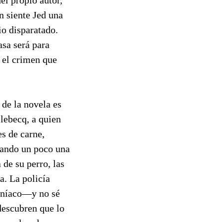
el propio autor,
n siente Jed una
io disparatado.
asa será para
 el crimen que
 de la novela es
llebecq, a quien
es de carne,
itando un poco una
 de su perro, las
. La policía
maníaco—y no sé
descubren que lo