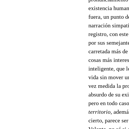
existencia human
fuera, un punto d
narración simpat
registro, con est
por sus semejant
carretada más de
cosas más intere
inteligente, que 
vida sin mover u
vez medida la pro
absurdo de su exi
pero en todo cas
territorio,
además
cierto, parece se