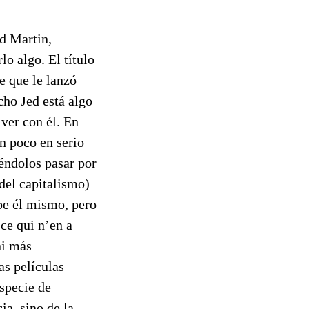
ed Martin,
o algo. El título
e que le lanzó
cho Jed está algo
ver con él. En
an poco en serio
ndolos pasar por
 del capitalismo)
abe él mismo, pero
 ce qui n’en a
ni más
as películas
specie de
ia, sino de la