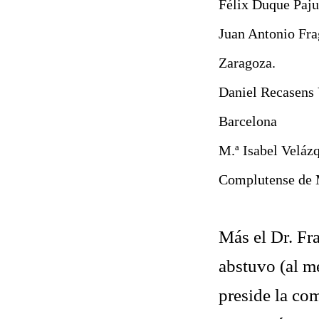
Félix Duque Paju
Juan Antonio Fra
Zaragoza.
Daniel Recasens 
Barcelona
M.ª Isabel Velázq
Complutense de 
Más el Dr. Fr
abstuvo (al me
preside la co