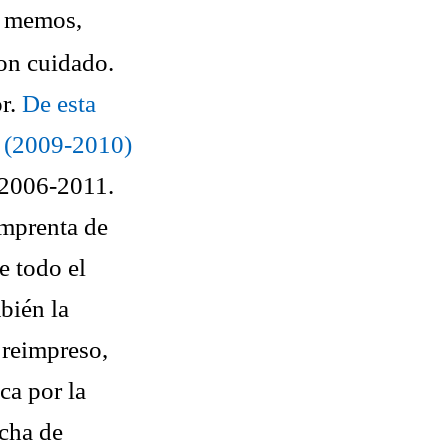
r memos,
con cuidado.
or.
De esta
6 (2009-2010)
a 2006-2011.
imprenta de
e todo el
bién la
 reimpreso,
ca por la
echa de