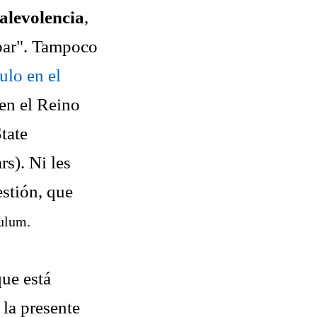
alevolencia
,
bar". Tampoco
culo en el
 en el Reino
tate
s). Ni les
estión, que
culum.
que está
 la presente