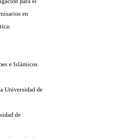
igación para el
misarios en
tica:
bes e Islámicos
la Universidad de
sidad de