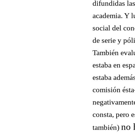
difundidas las
academia. Y l
social del co
de serie y póli
También evalu
estaba en esp
estaba además
comisión ésta
negativament
consta, pero 
no 
también)