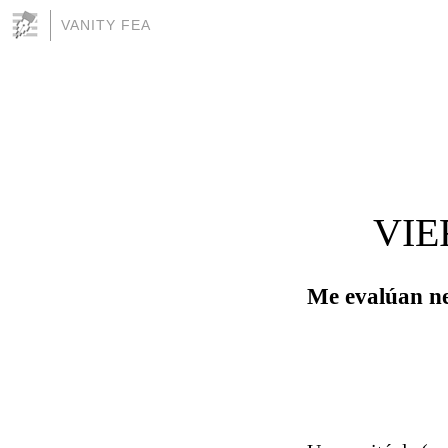
VANITY FEA
VIE
Me evalúan n