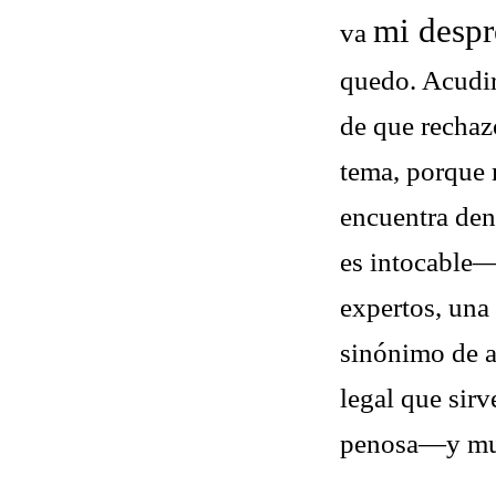
mi despr
va
quedo. Acudir
de que rechaz
tema, porque m
encuentra den
es intocable—
expertos, una 
sinónimo de a
legal que sir
penosa—y muc