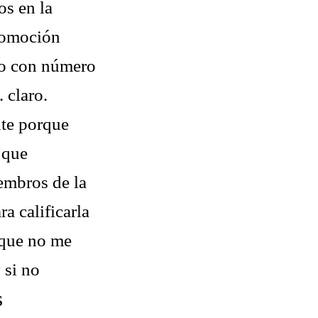
os en la
promoción
to con número
. claro.
nte porque
 que
embros de la
a calificarla
nque no me
 si no
s