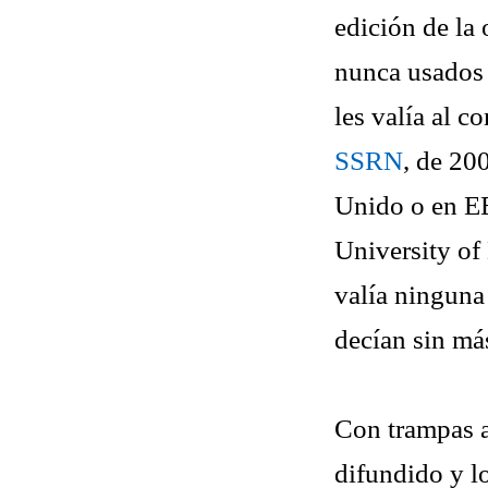
edición de la
nunca usados
les valía al c
SSRN
, de 20
Unido o en EE
University of
valía ninguna
decían sin má
Con trampas as
difundido y lo