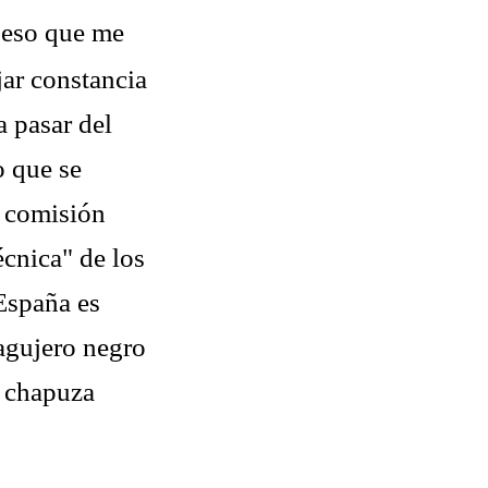
 eso que me
jar constancia
 pasar del
o que se
a comisión
écnica" de los
 España es
agujero negro
a chapuza