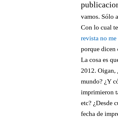
publicacio
vamos. Sólo a
Con lo cual t
revista no me
porque dicen 
La cosa es qu
2012. Oigan, 
mundo? ¿Y có
imprimieron t
etc? ¿Desde c
fecha de impr