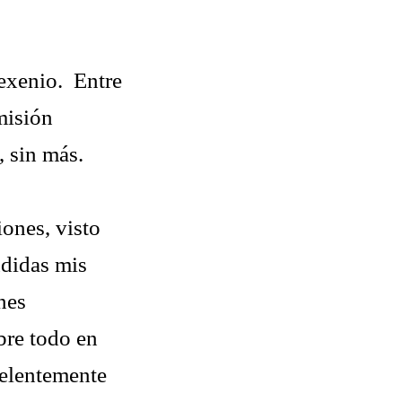
exenio. Entre
misión
, sin más.
iones, visto
ndidas mis
nes
obre todo en
celentemente