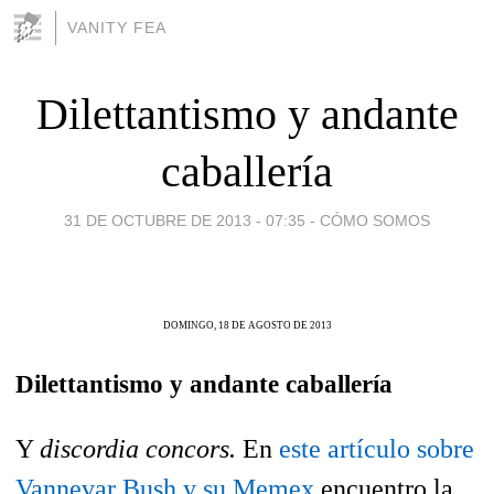
VANITY FEA
Dilettantismo y andante
caballería
31 DE OCTUBRE DE 2013 - 07:35
-
CÓMO SOMOS
DOMINGO, 18 DE AGOSTO DE 2013
Dilettantismo y andante caballería
Y
discordia concors.
En
este artículo sobre
Vannevar Bush y su Memex
encuentro la